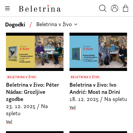
Skoči na vsebino
Knjige
Beletrina
Iskanje
Profil
Košar
Bralniki
Dogodki
/
Beletrina v živo
Darilni e-boni
Avtorji
Novice
Dogodki
BELETRINA V ŽIVO
BELETRINA V ŽIVO
Podkasti
Beletrina v živo: Péter
Beletrina v živo: Ivo
Akcije
Nádas: Grozljive
Andrić: Most na Drini
zgodbe
18. 12. 2025
/
Na spletu
O nas
23. 12. 2025
/
Na
Več
spletu
Beletrinini projekti
Več
Kontakt