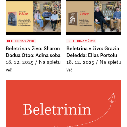
Prijava na e-novice
Foreign Rights
BELETRINA V ŽIVO
BELETRINA V ŽIVO
Beletrina v živo: Sharon
Beletrina v živo: Grazia
Dodua Otoo: Adina soba
Deledda: Elias Portolu
18. 12. 2025
/
Na spletu
18. 12. 2025
/
Na spletu
Več
Več
Beletrinin