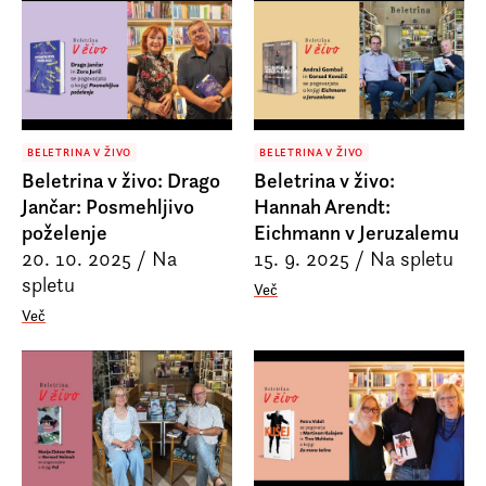
BELETRINA V ŽIVO
BELETRINA V ŽIVO
Beletrina v živo: Drago
Beletrina v živo:
Jančar: Posmehljivo
Hannah Arendt:
poželenje
Eichmann v Jeruzalemu
20. 10. 2025
/
Na
15. 9. 2025
/
Na spletu
spletu
Več
Več