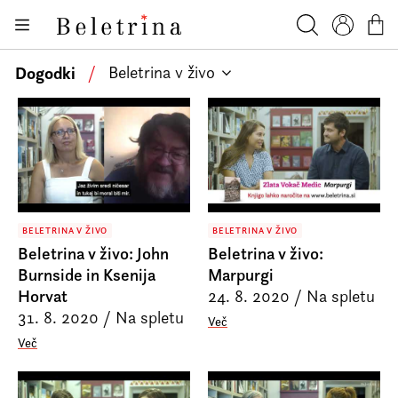
Skoči na vsebino
Knjige
Beletrina
Iskanje
Profil
Košar
Bralniki
Dogodki
/
Beletrina v živo
Darilni e-boni
Avtorji
Novice
Dogodki
BELETRINA V ŽIVO
BELETRINA V ŽIVO
Podkasti
Beletrina v živo: John
Beletrina v živo:
Akcije
Burnside in Ksenija
Marpurgi
Horvat
24. 8. 2020
/
Na spletu
O nas
31. 8. 2020
/
Na spletu
Več
Več
Beletrinini projekti
Kontakt