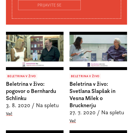
BELETRINA V ŽIVO
BELETRINA V ŽIVO
Beletrina v živo:
Beletrina v živo:
pogovor o Bernhardu
Svetlana Slapšak in
Schlinku
Vesna Milek o
3. 8. 2020
/
Na spletu
Brucknerju
27. 7. 2020
/
Na spletu
Več
Več