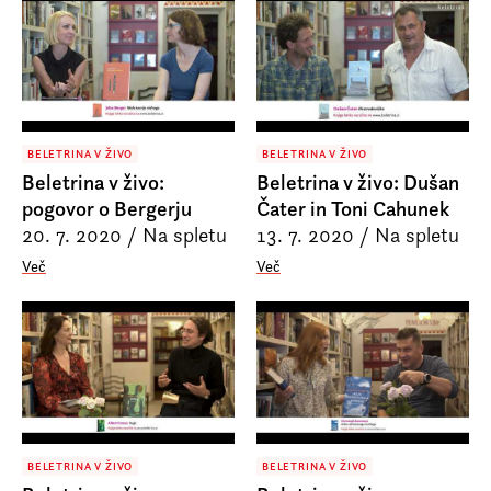
BELETRINA V ŽIVO
BELETRINA V ŽIVO
Beletrina v živo:
Beletrina v živo: Dušan
pogovor o Bergerju
Čater in Toni Cahunek
20. 7. 2020
/
Na spletu
13. 7. 2020
/
Na spletu
Več
Več
BELETRINA V ŽIVO
BELETRINA V ŽIVO