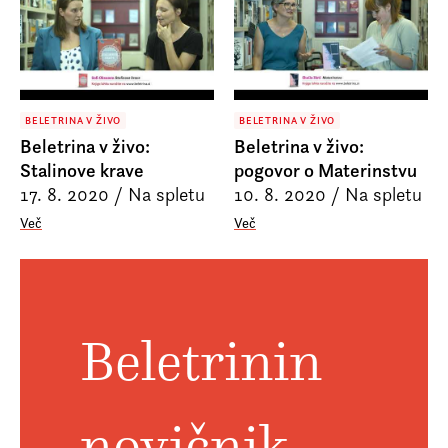
Prijava na e-novice
Foreign Rights
BELETRINA V ŽIVO
BELETRINA V ŽIVO
Beletrina v živo:
Beletrina v živo:
Stalinove krave
pogovor o Materinstvu
17. 8. 2020
/
Na spletu
10. 8. 2020
/
Na spletu
Več
Več
Beletrinin
novičnik