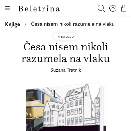
Skoči na vsebino
Knjige
Beletrina
Iskanje
Profil
Košar
Bralniki
Knjige
/
Česa nisem nikoli razumela na vlaku
Darilni e-boni
NI NA VOLJO
Česa nisem nikoli
Avtorji
razumela na vlaku
Novice
Dogodki
Suzana Tratnik
Podkasti
Akcije
O nas
Beletrinini projekti
Kontakt