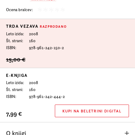
Ocena bralcev:
TRDA VEZAVA
RAZPRODANO
Leto izida
2008
Št. strani
160
ISBN
978-961-242-150-2
15,00 €
E-KNJIGA
Leto izida
2008
Št. strani
160
ISBN
978-961-242-444-2
KUPI NA BELETRINI DIGITAL
7,99 €
O knjigi