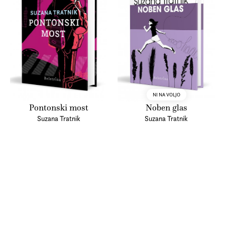
in o lezbični literaturi. Prejela je nagrado Prešernovega
sklada za literaturo, nagrado Novo mesto short za kratko
prozo in desetnico za najboljši mladinski roman. Njene
knjige in kratke zgodbe so prevedene v trideset jezikov.
Več o avtorju
NI NA VOLJO
Pontonski most
Noben glas
Suzana Tratnik
Suzana Tratnik