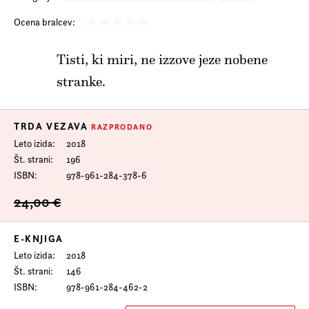
Prijava na e-novice
Ocena bralcev:
Foreign Rights
Tisti, ki miri, ne izzove jeze nobene
stranke.
TRDA VEZAVA
RAZPRODANO
Leto izida
2018
Št. strani
196
ISBN
978-961-284-378-6
24,00 €
E-KNJIGA
Leto izida
2018
Št. strani
146
ISBN
978-961-284-462-2