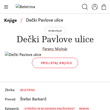
Skoči na vsebino
Beletrina
Knjige
Iskanje
Profil
Košar
Bralniki
Knjige
/
Dečki Pavlove ulice
Darilni e-boni
NI NA VOLJO
Dečki Pavlove ulice
Avtorji
Novice
Ferenc Molnár
Dogodki
PRELISTAJ KNJIGO
Podkasti
Akcije
O nas
Zbirka:
BELETRINA
Beletrinini projekti
Štefan Barbarič
Prevod:
Kontakt
Kategoriji:
OTROŠKA IN MLADINSKA KNJIŽEVNOST
ROMAN