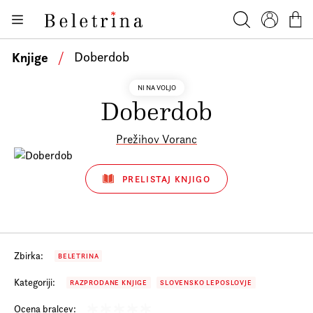
Skoči na vsebino
Knjige
Beletrina
Iskanje
Profil
Košar
Bralniki
Knjige
/
Doberdob
Darilni e-boni
NI NA VOLJO
Doberdob
Avtorji
Novice
Prežihov Voranc
Dogodki
PRELISTAJ KNJIGO
Podkasti
Akcije
O nas
Zbirka:
BELETRINA
Beletrinini projekti
Kategoriji:
RAZPRODANE KNJIGE
SLOVENSKO LEPOSLOVJE
Kontakt
Ocena bralcev: