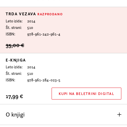
Prijava na e-novice
TRDA VEZAVA
Foreign Rights
RAZPRODANO
Leto izida
2014
Št. strani
510
ISBN
978-961-242-961-4
35,00 €
E-KNJIGA
Leto izida
2014
Št. strani
510
ISBN
978-961-284-023-5
KUPI NA BELETRINI DIGITAL
17,99 €
O knjigi