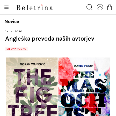
Skoči na vsebino
Knjige
Beletrina
Iskanje
Profil
Košar
Bralniki
Novice
Darilni e-boni
14. 4. 2020
Angleška prevoda naših avtorjev
Avtorji
Novice
MEDNARODNO
Dogodki
Podkasti
Akcije
O nas
Beletrinini projekti
Kontakt