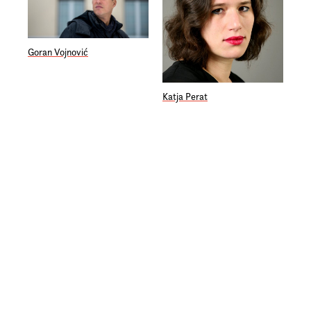
Goran Vojnović
Katja Perat
© Beletrina 2026
Izjava o zasebnosti
Pravno obvestilo
Pogoji poslovanja
Izjava o dostopnosti