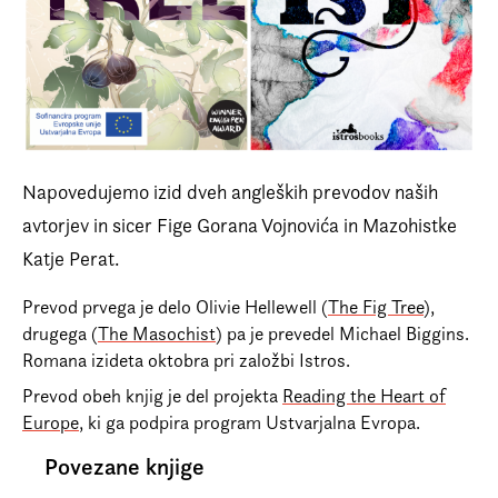
Prijava na e-novice
Foreign Rights
Napovedujemo izid dveh angleških prevodov naših
avtorjev in sicer
Fige
Gorana Vojnovića in
Mazohistke
Katje Perat.
Prevod prvega je delo Olivie Hellewell (
The Fig Tree)
,
drugega (
The Masochist)
pa je prevedel Michael Biggins.
Romana izideta oktobra pri založbi Istros.
Prevod obeh knjig je del projekta
Reading the Heart of
Europe
, ki ga podpira program Ustvarjalna Evropa.
Povezane knjige