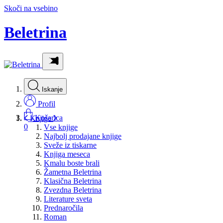
Skoči na vsebino
Beletrina
Iskanje
Profil
Košarica
Knjige
0
Vse knjige
Najbolj prodajane knjige
Sveže iz tiskarne
Knjiga meseca
Kmalu boste brali
Žametna Beletrina
Klasična Beletrina
Zvezdna Beletrina
Literature sveta
Prednaročila
Roman