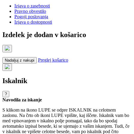
Izjava o zasebnosti
Pravno obvestilo
Pogoji poslovanja
Izjava o dostopnosti
Izdelek je dodan v košarico
Preglej košarico
Nadaljuj z nakupi
Iskalnik
?
Navodila za iskanje
S klikom na ikono LUPE se odpre ISKALNIK na celotnem
zaslonu. Na črto ob ikoni LUPE vpišite, kaj iščete. Iskalnik vam bo
med vpisovanjem v iskalno polje pomagal, tako da bo spodaj
avtomatsko izpisal besede, ki se ujemajo z vašim iskanjem. Tudi, če
v iskalnik ne vpišete celotne besede, vam po iskalnik pod črto