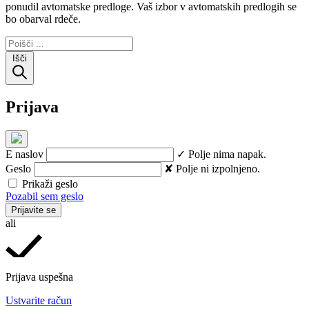
ponudil avtomatske predloge. Vaš izbor v avtomatskih predlogih se
bo obarval rdeče.
Išči
Prijava
E naslov
✓ Polje nima napak.
Geslo
✘ Polje ni izpolnjeno.
Prikaži geslo
Pozabil sem geslo
Prijavite se
ali
Prijava uspešna
Ustvarite račun