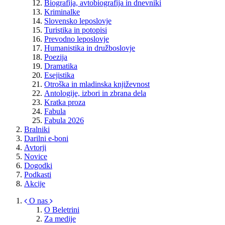
Biografija, avtobiografija in dnevniki
Kriminalke
Slovensko leposlovje
Turistika in potopisi
Prevodno leposlovje
Humanistika in družboslovje
Poezija
Dramatika
Esejistika
Otroška in mladinska književnost
Antologije, izbori in zbrana dela
Kratka proza
Fabula
Fabula 2026
Bralniki
Darilni e-boni
Avtorji
Novice
Dogodki
Podkasti
Akcije
O nas
O Beletrini
Za medije