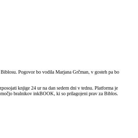
 in Biblosu. Pogovor bo vodila Marjana Grčman, v gosteh pa bo
izposojati knjige 24 ur na dan sedem dni v tednu. Platforma je
pomočjo bralnikov inkBOOK, ki so prilagojeni prav za Biblos.