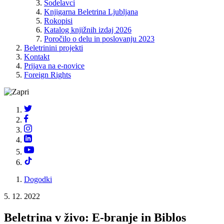
Sodelavci
Knjigarna Beletrina Ljubljana
Rokopisi
Katalog knjižnih izdaj 2026
Poročilo o delu in poslovanju 2023
Beletrinini projekti
Kontakt
Prijava na e-novice
Foreign Rights
Dogodki
5. 12. 2022
Beletrina v živo: E-branje in Biblos