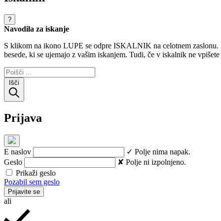
?
Navodila za iskanje
S klikom na ikono LUPE se odpre ISKALNIK na celotnem zaslonu. Na č
besede, ki se ujemajo z vašim iskanjem. Tudi, če v iskalnik ne vpišet
Išči
Prijava
E naslov
✓ Polje nima napak.
Geslo
✘ Polje ni izpolnjeno.
Prikaži geslo
Pozabil sem geslo
Prijavite se
ali