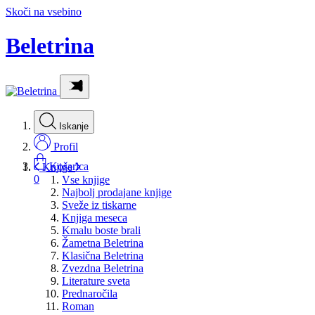
Skoči na vsebino
Beletrina
Iskanje
Profil
Košarica
Knjige
0
Vse knjige
Najbolj prodajane knjige
Sveže iz tiskarne
Knjiga meseca
Kmalu boste brali
Žametna Beletrina
Klasična Beletrina
Zvezdna Beletrina
Literature sveta
Prednaročila
Roman