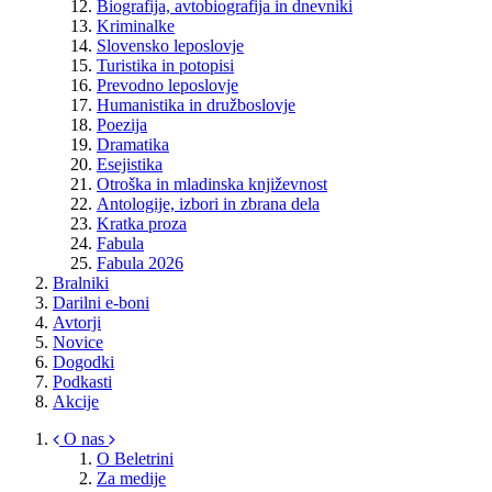
Biografija, avtobiografija in dnevniki
Kriminalke
Slovensko leposlovje
Turistika in potopisi
Prevodno leposlovje
Humanistika in družboslovje
Poezija
Dramatika
Esejistika
Otroška in mladinska književnost
Antologije, izbori in zbrana dela
Kratka proza
Fabula
Fabula 2026
Bralniki
Darilni e-boni
Avtorji
Novice
Dogodki
Podkasti
Akcije
O nas
O Beletrini
Za medije