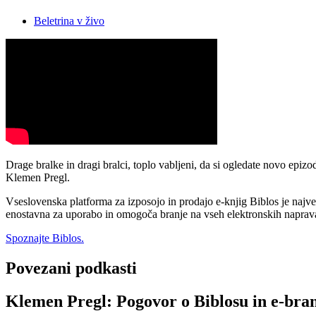
Beletrina v živo
Drage bralke in dragi bralci, toplo vabljeni, da si ogledate novo ep
Klemen Pregl.
Vseslovenska platforma za izposojo in prodajo e-knjig Biblos je največ
enostavna za uporabo in omogoča branje na vseh elektronskih napravah
Spoznajte Biblos.
Povezani podkasti
Klemen Pregl: Pogovor o Biblosu in e-bra