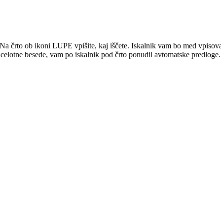
rto ob ikoni LUPE vpišite, kaj iščete. Iskalnik vam bo med vpisovan
e celotne besede, vam po iskalnik pod črto ponudil avtomatske predloge.