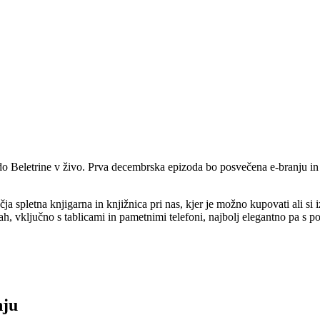
izodo Beletrine v živo. Prva decembrska epizoda bo posvečena e-branju
ja spletna knjigarna in knjižnica pri nas, kjer je možno kupovati ali si 
, vključno s tablicami in pametnimi telefoni, najbolj elegantno pa s 
nju