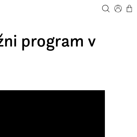
Iskanje
Profil
Košar
ižni program v