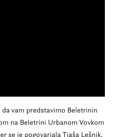
i, da vam predstavimo Beletrinin
ikom na Beletrini Urbanom Vovkom
r se je pogovarjala Tjaša Lešnik.