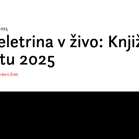
 2025
eletrina v živo: Knj
etu 2025
INA V ŽIVO