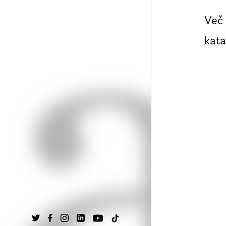
Več 
kata