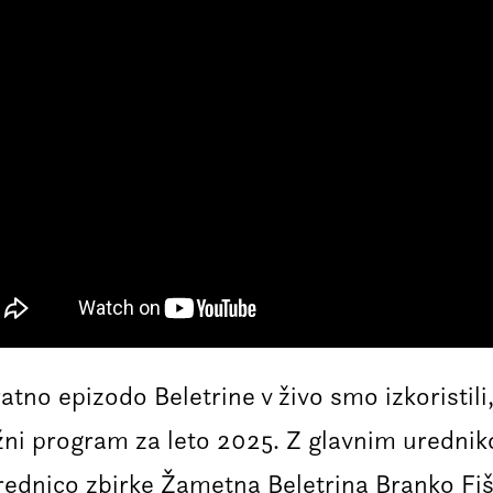
atno epizodo Beletrine v živo smo izkoristil
ižni program za leto 2025. Z glavnim uredn
rednico zbirke Žametna Beletrina Branko Fiše