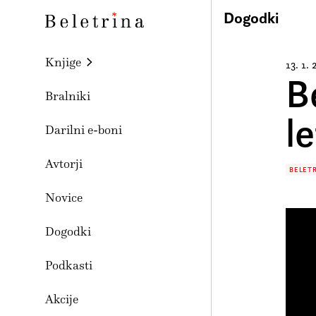
Skoči na vsebino
Dogodki
Beletrina
Knjige
13. 1.
B
Bralniki
l
Darilni e-boni
Avtorji
BELETR
Novice
Dogodki
Podkasti
Akcije