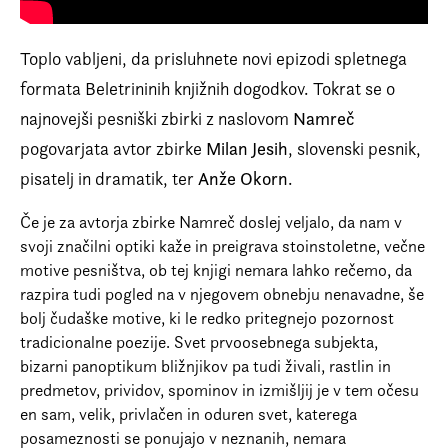
Prijava na e-novice
Foreign Rights
Toplo vabljeni, da prisluhnete novi epizodi spletnega
formata Beletrininih knjižnih dogodkov. Tokrat se o
najnovejši pesniški zbirki z naslovom
Namreč
pogovarjata avtor zbirke
Milan Jesih
, slovenski pesnik,
pisatelj in dramatik, ter
Anže Okorn
.
Če je za avtorja zbirke Namreč doslej veljalo, da nam v
svoji značilni optiki kaže in preigrava stoinstoletne, večne
motive pesništva, ob tej knjigi nemara lahko rečemo, da
razpira tudi pogled na v njegovem obnebju nenavadne, še
bolj čudaške motive, ki le redko pritegnejo pozornost
tradicionalne poezije. Svet prvoosebnega subjekta,
bizarni panoptikum bližnjikov pa tudi živali, rastlin in
predmetov, prividov, spominov in izmišljij je v tem očesu
en sam, velik, privlačen in oduren svet, katerega
posameznosti se ponujajo v neznanih, nemara