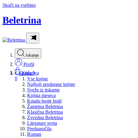
Skoči na vsebino
Beletrina
Iskanje
Profil
Košarica
Knjige
0
Vse knjige
Najbolj prodajane knjige
Sveže iz tiskarne
Knjiga meseca
Kmalu boste brali
Žametna Beletrina
Klasična Beletrina
Zvezdna Beletrina
Literature sveta
Prednaročila
Roman