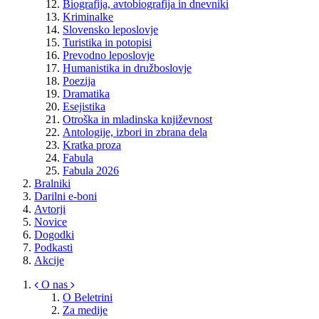
Biografija, avtobiografija in dnevniki
Kriminalke
Slovensko leposlovje
Turistika in potopisi
Prevodno leposlovje
Humanistika in družboslovje
Poezija
Dramatika
Esejistika
Otroška in mladinska književnost
Antologije, izbori in zbrana dela
Kratka proza
Fabula
Fabula 2026
Bralniki
Darilni e-boni
Avtorji
Novice
Dogodki
Podkasti
Akcije
O nas
O Beletrini
Za medije