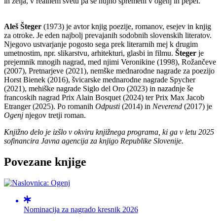
in želja, v realnem svetu pa se nujno spremeni v ogenj in pepel.
Aleš Šteger
(1973) je avtor knjig poezije, romanov, esejev in knjig
za otroke. Je eden najbolj prevajanih sodobnih slovenskih literatov.
Njegovo ustvarjanje pogosto sega prek literarnih mej k drugim
umetnostim, npr. slikarstvu, arhitekturi, glasbi in filmu.
Šteger
je
prejemnik mnogih nagrad, med njimi Veronikine (1998), Rožančeve
(2007), Pretnarjeve (2021), nemške mednarodne nagrade za poezijo
Horst Bienek (2016), švicarske mednarodne nagrade Spycher
(2021), mehiške nagrade Siglo del Oro (2023) in nazadnje še
francoskih nagrad Prix Alain Bosquet (2024) ter Prix Max Jacob
Etranger (2025). Po romanih
Odpusti
(2014) in
Neverend
(2017) je
Ogenj
njegov tretji roman.
Knjižno delo je izšlo v okviru knjižnega programa, ki ga v letu 2025
sofinancira Javna agencija za knjigo Republike Slovenije.
Povezane knjige
Nominacija za nagrado kresnik 2026