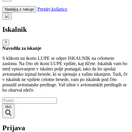
Preglej košarico
Nadaljuj z nakupi
Iskalnik
?
Navodila za iskanje
S klikom na ikono LUPE se odpre ISKALNIK na celotnem
zaslonu. Na črto ob ikoni LUPE vpišite, kaj iščete. Iskalnik vam bo
med vpisovanjem v iskalno polje pomagal, tako da bo spodaj
avtomatsko izpisal besede, ki se ujemajo z vašim iskanjem. Tudi, če
v iskalnik ne vpišete celotne besede, vam po iskalnik pod črto
ponudil avtomatske predloge. Vaš izbor v avtomatskih predlogih se
bo obarval rdeče.
Išči
Prijava