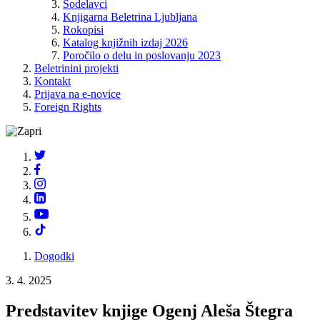
Sodelavci
Knjigarna Beletrina Ljubljana
Rokopisi
Katalog knjižnih izdaj 2026
Poročilo o delu in poslovanju 2023
Beletrinini projekti
Kontakt
Prijava na e-novice
Foreign Rights
Dogodki
3. 4. 2025
Predstavitev knjige Ogenj Aleša Štegra