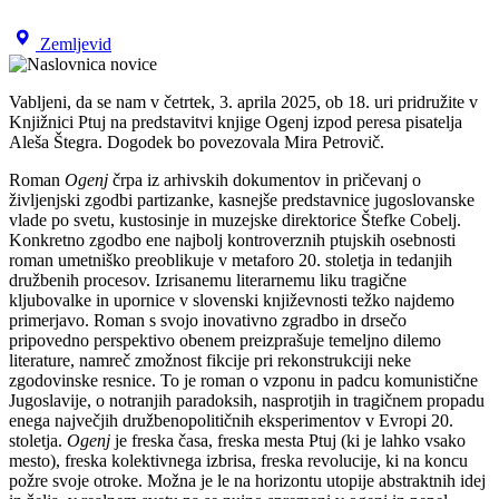
Zemljevid
Vabljeni, da se nam v četrtek, 3. aprila 2025, ob 18. uri pridružite v
Knjižnici Ptuj na predstavitvi knjige Ogenj izpod peresa pisatelja
Aleša Štegra. Dogodek bo povezovala Mira Petrovič.
Roman
Ogenj
črpa iz arhivskih dokumentov in pričevanj o
življenjski zgodbi partizanke, kasnejše predstavnice jugoslovanske
vlade po svetu, kustosinje in muzejske direktorice Štefke Cobelj.
Konkretno zgodbo ene najbolj kontroverznih ptujskih osebnosti
roman umetniško preoblikuje v metaforo 20. stoletja in tedanjih
družbenih procesov. Izrisanemu literarnemu liku tragične
kljubovalke in upornice v slovenski književnosti težko najdemo
primerjavo. Roman s svojo inovativno zgradbo in drsečo
pripovedno perspektivo obenem preizprašuje temeljno dilemo
literature, namreč zmožnost fikcije pri rekonstrukciji neke
zgodovinske resnice. To je roman o vzponu in padcu komunistične
Jugoslavije, o notranjih paradoksih, nasprotjih in tragičnem propadu
enega največjih družbenopolitičnih eksperimentov v Evropi 20.
stoletja.
Ogenj
je freska časa, freska mesta Ptuj (ki je lahko vsako
mesto), freska kolektivnega izbrisa, freska revolucije, ki na koncu
požre svoje otroke. Možna je le na horizontu utopije abstraktnih idej