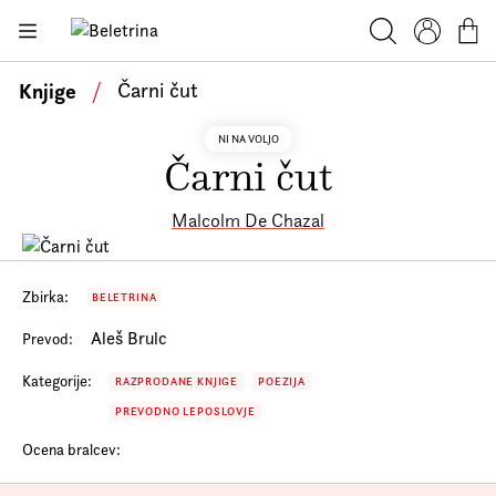
Skoči na vsebino
Beletrina
Knjige
Iskanje
Profil
Košar
Bralniki
Knjige
/
Čarni čut
Darilni e-boni
NI NA VOLJO
Čarni čut
Avtorji
Novice
Malcolm De Chazal
Dogodki
Podkasti
Zbirka:
BELETRINA
Aleš Brulc
Prevod:
Akcije
Kategorije:
RAZPRODANE KNJIGE
POEZIJA
O nas
PREVODNO LEPOSLOVJE
Beletrinini projekti
Ocena bralcev:
Kontakt