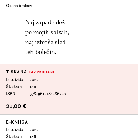
Prijava na e-novice
Ocena bralcev:
Foreign Rights
Naj zapade dež
po mojih solzah,
naj izbriše sled
teh bolečin.
TISKANA
RAZPRODANO
Leto izida
2022
Št. strani
140
ISBN
978-961-284-862-0
21,00 €
E-KNJIGA
Leto izida
2022
Št. strani
146