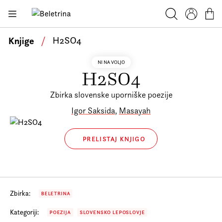
Skoči na vsebino
Beletrina
Knjige
Iskanje
Profil
Košar
Bralniki
Knjige
/
H2SO4
Darilni e-boni
NI NA VOLJO
H2SO4
Avtorji
Novice
Zbirka slovenske uporniške poezije
Igor Saksida
,
Masayah
Dogodki
Podkasti
PRELISTAJ KNJIGO
Akcije
O nas
Zbirka:
Beletrinini projekti
BELETRINA
Kontakt
Kategoriji:
POEZIJA
SLOVENSKO LEPOSLOVJE