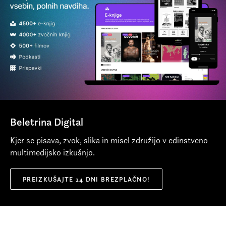
temah. Velja za eno od osrednjih imen v zgodovini
konca sprijazniti z Nietzschejevo smrtjo Boga. Še danes
portugalske literature.
živa knjiga, ki je navduševala cele generacije Portugalcev,
Več o avtorju
napoveduje najbolj radikalna izkustva sodobnega romana,
obenem pa s preizpraševanjem etičnega izvora človekove
bivanjske tesnobe postavlja ogledalo svojemu in vsakemu
času.
Beletrina Digital
Kjer se pisava, zvok, slika in misel združijo v edinstveno
multimedijsko izkušnjo.
PREIZKUŠAJTE 14 DNI BREZPLAČNO!