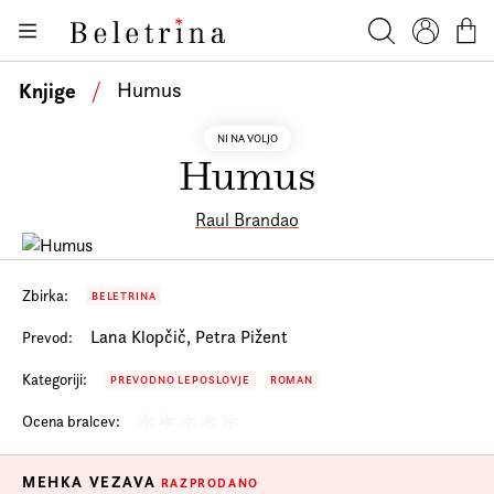
Skoči na vsebino
Knjige
Beletrina
Iskanje
Profil
Košar
Bralniki
Knjige
/
Humus
Darilni e-boni
NI NA VOLJO
Humus
Avtorji
Novice
Raul Brandao
Dogodki
Podkasti
Zbirka:
BELETRINA
Lana Klopčič, Petra Pižent
Prevod:
Akcije
Kategoriji:
PREVODNO LEPOSLOVJE
ROMAN
O nas
Ocena bralcev:
Beletrinini projekti
Kontakt
MEHKA VEZAVA
RAZPRODANO