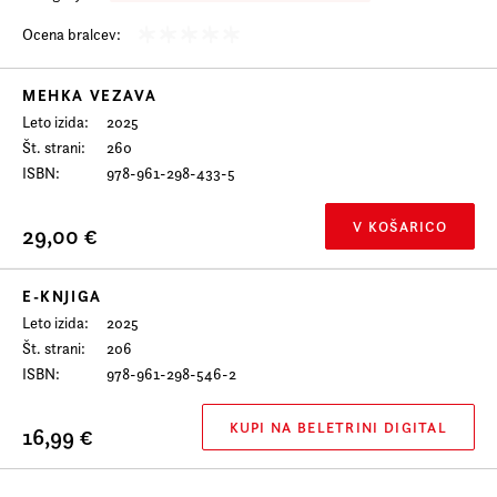
Prijava na e-novice
Ocena bralcev:
Foreign Rights
MEHKA VEZAVA
Leto izida
2025
Št. strani
260
ISBN
978-961-298-433-5
V KOŠARICO
29,00 €
E-KNJIGA
Leto izida
2025
Št. strani
206
ISBN
978-961-298-546-2
KUPI NA BELETRINI DIGITAL
16,99 €