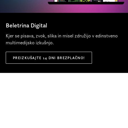
naredil prvi multiorganski odvzem in prvo
transplantacijo trebušne slinavke pri nas.
Več o avtorju
Beletrina Digital
Kjer se pisava, zvok, slika in misel združijo v edinstveno
multimedijsko izkušnjo.
PREIZKUŠAJTE 14 DNI BREZPLAČNO!