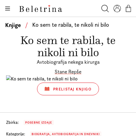
Skoči na vsebino
Knjige
Beletrina
Iskanje
Profil
Košar
Bralniki
Knjige
/
Ko sem te rabila, te nikoli ni bilo
Darilni e-boni
Ko sem te rabila, te
Avtorji
nikoli ni bilo
Novice
Avtobiografija nekega kirurga
Dogodki
Stane Repše
Podkasti
PRELISTAJ KNJIGO
Akcije
O nas
Beletrinini projekti
Zbirka:
POSEBNE IZDAJE
Kontakt
Kategorije:
BIOGRAFIJA, AVTOBIOGRAFIJA IN DNEVNIKI