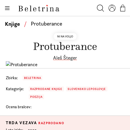
Skoči na vsebino
Knjige
Beletrina
Iskanje
Profil
Košar
Bralniki
Knjige
/
Protuberance
Darilni e-boni
NI NA VOLJO
Protuberance
Avtorji
Novice
Aleš Šteger
Dogodki
Podkasti
Zbirka:
BELETRINA
Kategorije:
Akcije
RAZPRODANE KNJIGE
SLOVENSKO LEPOSLOVJE
POEZIJA
O nas
Ocena bralcev:
Beletrinini projekti
TRDA VEZAVA
Kontakt
RAZPRODANO
Leto izida
2002