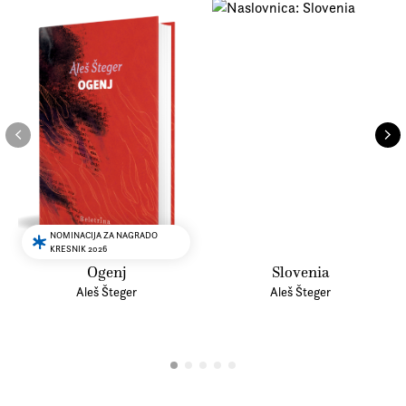
Lirikonfest in nagrado Alfreda Kolleritscha mesta
Gradec.
Več o avtorju
NOMINACIJA ZA NAGRADO
KRESNIK 2026
Ogenj
Slovenia
Aleš Šteger
Aleš Šteger