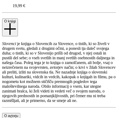
19,99 €
O knjigi
Slovenci
je knjiga o Slovencih za Slovence, o tistih, ki so živeli v
drugem svetu, gledali z drugimi očmi, a ponesli tja daleč svojega
duha; o tistih, ki so v Slovenijo prišli od drugod, v njej ostali in
pustili del sebe; o vseh svetlih in manj svetlih osebnostih daljnega in
našega časa. Poleg tega je to knjiga o zamolčanem, ali bolje, vsaj o
neizrečenem na svojevrsten, avtorjev način; o krvi v žilah Slovencev
ali preliti, izliti na slovenska tla. Ne nazadnje knjiga o slovenski
kulturi, kulinariki, vidcih in vedcih, kakopak o knjigah in filmu, pa o
nogometu kot možnem stičišču premnogih pogledov tega
maloštevilnega naroda. Obilo informacij o vsem, kar utegne
zanimati bralca, ki želi videti in vedeti več o svojem narodu, o
njegovih prednostih in pomanjkljivostih, pri čemer mu ni treba
razmišljati, ali je primerno, da se smeje ali ne.
O avtorju