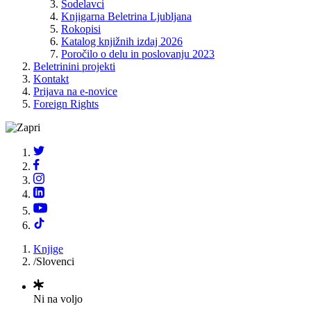
Sodelavci
Knjigarna Beletrina Ljubljana
Rokopisi
Katalog knjižnih izdaj 2026
Poročilo o delu in poslovanju 2023
Beletrinini projekti
Kontakt
Prijava na e-novice
Foreign Rights
Knjige
/
Slovenci
Ni na voljo