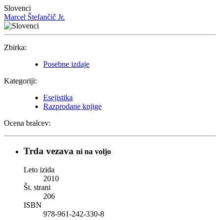
Slovenci
Marcel Štefančič Jr.
Zbirka:
Posebne izdaje
Kategoriji:
Esejistika
Razprodane knjige
Ocena bralcev:
Trda vezava
ni na voljo
Leto izida
2010
Št. strani
206
ISBN
978-961-242-330-8