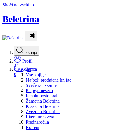
Skoči na vsebino
Beletrina
Iskanje
Profil
Košarica
Knjige
0
Vse knjige
Najbolj prodajane knjige
Sveže iz tiskarne
Knjiga meseca
Kmalu boste brali
Žametna Beletrina
Klasična Beletrina
Zvezdna Beletrina
Literature sveta
Prednaročila
Roman