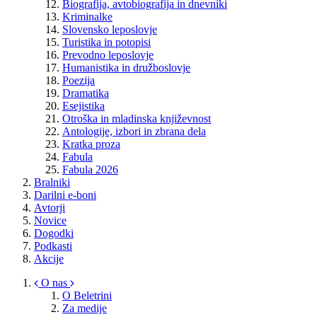
Biografija, avtobiografija in dnevniki
Kriminalke
Slovensko leposlovje
Turistika in potopisi
Prevodno leposlovje
Humanistika in družboslovje
Poezija
Dramatika
Esejistika
Otroška in mladinska književnost
Antologije, izbori in zbrana dela
Kratka proza
Fabula
Fabula 2026
Bralniki
Darilni e-boni
Avtorji
Novice
Dogodki
Podkasti
Akcije
O nas
O Beletrini
Za medije