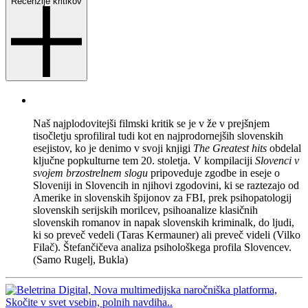
Recenzije kritikov
Naš najplodovitejši filmski kritik se je v že v prejšnjem
tisočletju sprofiliral tudi kot en najprodornejših slovenskih
esejistov, ko je denimo v svoji knjigi
The Greatest hits
obdelal
ključne popkulturne tem 20. stoletja. V kompilaciji
Slovenci v
svojem brzostrelnem slogu
pripoveduje zgodbe in eseje o
Sloveniji in Slovencih in njihovi zgodovini, ki se raztezajo od
Amerike in slovenskih špijonov za FBI, prek psihopatologij
slovenskih serijskih morilcev, psihoanalize klasičnih
slovenskih romanov in napak slovenskih kriminalk, do ljudi,
ki so preveč vedeli (Taras Kermauner) ali preveč videli (Vilko
Filač). Štefančičeva analiza psihološkega profila Slovencev.
(Samo Rugelj, Bukla)