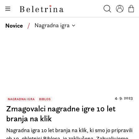
Skoči na vsebino
Knjige
Beletrina
Iskanje
Profil
Košar
Bralniki
Novice
/
Nagradna igra
Darilni e-boni
Avtorji
Novice
Dogodki
Podkasti
Akcije
4. 9. 2023
NAGRADNA IGRA
BIBLOS
Zmagovalci nagradne igre 10 let
O nas
branja na klik
Beletrinini projekti
Nagradna igra 10 let branja na klik, ki smo jo pripravili
Kontakt
ob 10. obletnici Biblosa, je zaključena. Zahvaljujemo