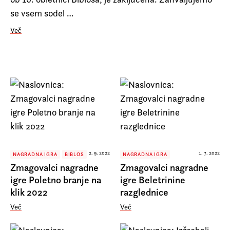
Prijava na e-novice
se vsem sodel …
Foreign Rights
Več
2. 9. 2022
1. 7. 2022
NAGRADNA IGRA
BIBLOS
NAGRADNA IGRA
Zmagovalci nagradne
Zmagovalci nagradne
igre Poletno branje na
igre Beletrinine
klik 2022
razglednice
Več
Več