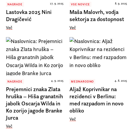
17. 9. 2025
8. 9. 2025
NAGRADE
VSE NOVICE
Lastovka 2025 Nini
Maša Malovrh, vodja
Dragičević
sektorja za dostopnost
Več
Več
4. 9. 2025
4. 8. 2025
NAGRADE
MEDNARODNO
Prejemnici znaka Zlata
Aljaž Koprivnikar na
hruška – Hiša granatnih
rezidenci v Berlinu:
jabolk Oscarja Wilda in
med razpadom in novo
Ko zorijo jagode Branke
obliko
Jurca
Več
Več