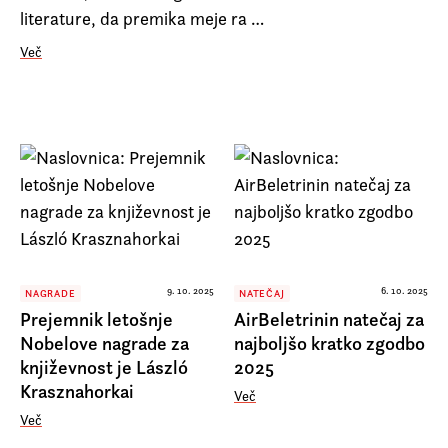
Prijava na e-novice
literature, da premika meje ra …
Foreign Rights
Več
9. 10. 2025
6. 10. 2025
NAGRADE
NATEČAJ
Prejemnik letošnje
AirBeletrinin natečaj za
Nobelove nagrade za
najboljšo kratko zgodbo
književnost je László
2025
Krasznahorkai
Več
Več