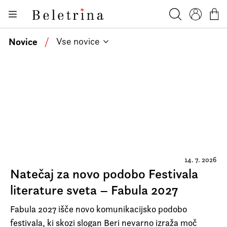
Skoči na vsebino
Knjige
Beletrina
Iskanje
Profil
Košar
Bralniki
Novice
/
Vse novice
Darilni e-boni
Avtorji
Novice
Dogodki
Podkasti
Akcije
14. 7. 2026
Natečaj za novo podobo Festivala
O nas
literature sveta – Fabula 2027
Beletrinini projekti
Fabula 2027 išče novo komunikacijsko podobo
Kontakt
festivala, ki skozi slogan Beri nevarno izraža moč