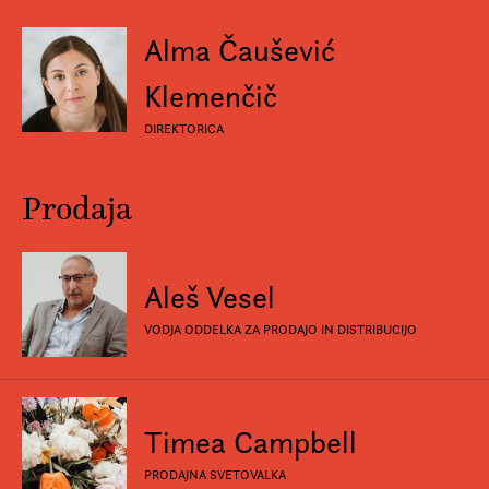
Prijava na e-novice
Alma Čaušević
Foreign Rights
Klemenčič
DIREKTORICA
Prodaja
Aleš Vesel
VODJA ODDELKA ZA PRODAJO IN DISTRIBUCIJO
Timea Campbell
PRODAJNA SVETOVALKA