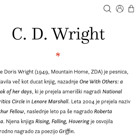
Iskanje
Profil
Košar
C. D. Wright
ne Doris Wright (1949, Mountain Home, ZDA) je pesnica,
bjavila več kot ducat knjig, nazadnje
One With Others: a
book of her days
, ki je prejela ameriški nagradi
National
itics Circle
in
Lenore Marshall
. Leta 2004 je prejela naziv
hur Fellow
, naslednje leto pa še nagrado
Roberta
ya
. Njena knjiga
Rising, Falling, Hovering
je osvojila
odno nagrado za poezijo
Griffin
.