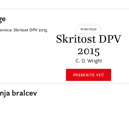
ge
NI NA VOLJO
Skritost DPV
2015
C. D. Wright
PREBERITE VEČ
ja bralcev