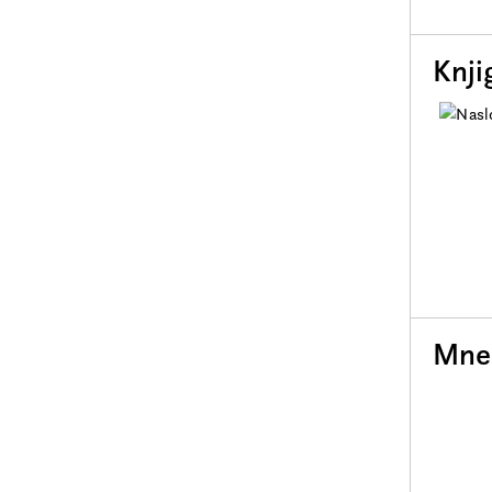
Knji
Mnen