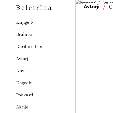
Skoči na vsebino
Avtorji
/
C
Beletrina
Knjige
Bralniki
Darilni e-boni
Avtorji
Novice
Dogodki
Podkasti
Akcije