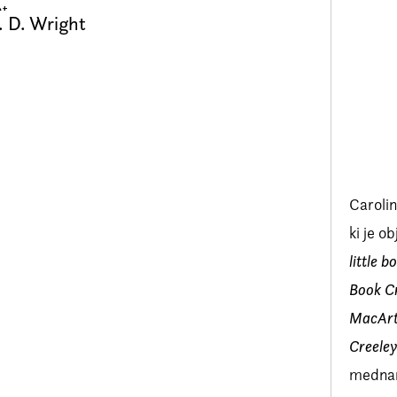
. D. Wright
Caroli
ki je o
little 
Book Cr
MacArt
Creele
mednar