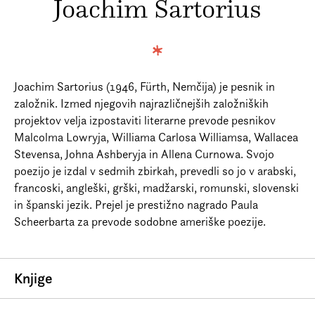
Joachim Sartorius
Prijava na e-novice
Foreign Rights
Joachim Sartorius (1946, Fürth, Nemčija) je pesnik in
založnik. Izmed njegovih najrazličnejših založniških
projektov velja izpostaviti literarne prevode pesnikov
Malcolma Lowryja, Williama Carlosa Williamsa, Wallacea
Stevensa, Johna Ashberyja in Allena Curnowa. Svojo
poezijo je izdal v sedmih zbirkah, prevedli so jo v arabski,
francoski, angleški, grški, madžarski, romunski, slovenski
in španski jezik. Prejel je prestižno nagrado Paula
Scheerbarta za prevode sodobne ameriške poezije.
Knjige