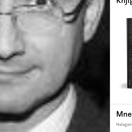
Knji
Mnen
Nalagam