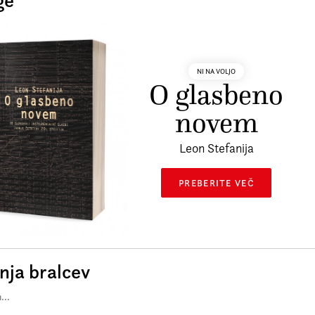
ge
NI NA VOLJO
O glasbeno
novem
Leon Stefanija
PREBERITE VEČ
ja bralcev
...