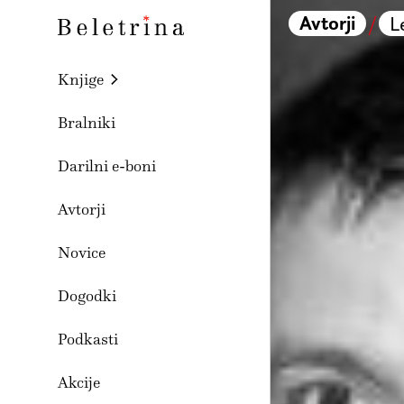
Skoči na vsebino
Avtorji
/
L
Beletrina
Knjige
Bralniki
Darilni e-boni
Avtorji
Novice
Dogodki
Podkasti
Akcije