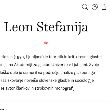
Iskanje
Profil
Košar
Leon Stefanija
efanija (1970, Ljubljana) je teoretik in kritik resne glasbe.
n je na Akademiji za glasbo Univerze v Ljubljani. Svoje
oško delo je usmeril na področje analize glasbenega
 raziskovanje novejše slovenske glasbe in sociologije
 Je avtor člankov in strokovnih monografij.