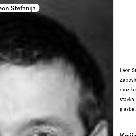
eon Stefanija
Leon St
Zaposle
muzikol
stavka,
glasbe.