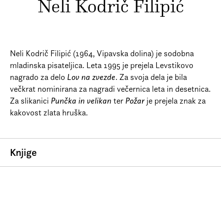
Neli Kodrič Filipić
Prijava na e-novice
Foreign Rights
Neli Kodrič Filipić (1964, Vipavska dolina) je sodobna
mladinska pisateljica. Leta 1995 je prejela Levstikovo
nagrado za delo
Lov na zvezde
. Za svoja dela je bila
večkrat nominirana za nagradi večernica leta in desetnica.
Za slikanici
Punčka in velikan
ter
Požar
je prejela znak za
kakovost zlata hruška.
Knjige