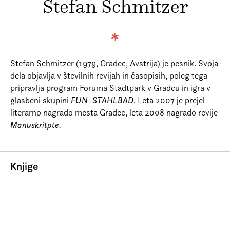
Stefan Schmitzer
Prijava na e-novice
Foreign Rights
Stefan Schmitzer (1979, Gradec, Avstrija) je pesnik. Svoja
dela objavlja v številnih revijah in časopisih, poleg tega
pripravlja program Foruma Stadtpark v Gradcu in igra v
glasbeni skupini
FUN+STAHLBAD
. Leta 2007 je prejel
literarno nagrado mesta Gradec, leta 2008 nagrado revije
Manuskritpte.
Knjige