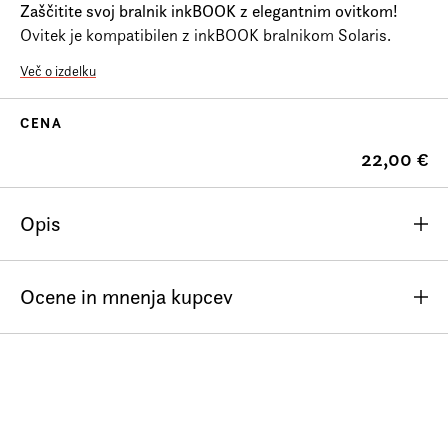
Zaščitite svoj bralnik inkBOOK z elegantnim ovitkom!
Prijava na e-novice
Ovitek je kompatibilen z inkBOOK bralnikom Solaris.
Foreign Rights
Več o izdelku
CENA
22,00 €
Opis
Ocene in mnenja kupcev
Zaenkrat še ni komentarjev.