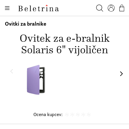
Skoči na vsebino
Knjige
Beletrina
Iskanje
Profil
Košar
Bralniki
Ovitki za bralnike
Darilni e-boni
Ovitek za e-bralnik
Avtorji
Solaris 6" vijoličen
Novice
Dogodki
Podkasti
Akcije
O nas
Beletrinini projekti
Ocena kupcev:
Kontakt