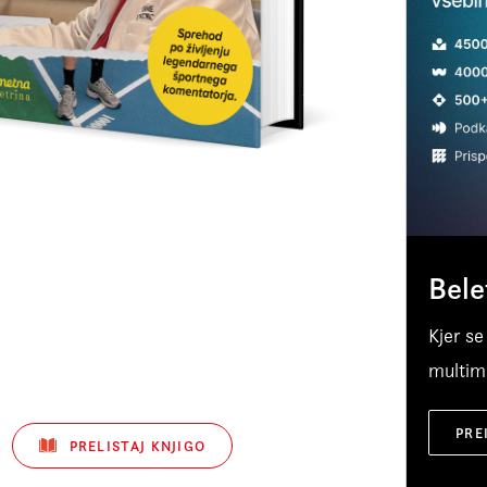
tudi ko
prepoto
spregov
katerim
sinovih
jezika,
je v ml
bo ob 
Bele
tla ...
Kjer se
multime
PRE
PRELISTAJ KNJIGO