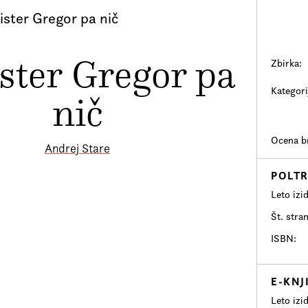
ister Gregor pa nič
ster Gregor pa
Zbirka:
Kategori
nič
Ocena br
Andrej Stare
POLTR
Leto izi
Št. stran
ISBN
E-KNJ
Leto izi