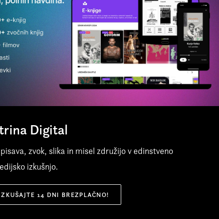
poznan kot športni komentator za RTV
t zdravnika, saj je vse življenje združeval obe karieri in
Slovenija. Med drugim je poročal z
val več kot pol sveta. V knjigi legandarni Stare odkrito
olimpijskih iger, svetovnih prvenstvev v
ori tudi o svoji družini – prednikih, materi in sestri, s
nogometu, atletiki in hokeju na ledu. Od
a si je bil zelo blizu, odtujenem očetu, s katerim razen v
leta 1997 je prenašal smučarske skoke in
 redkih slikarskih poskusih nikoli nista našla skupnega
postal poznan predvsem po prenosih
 svoji muzi in zakonskem brodolomu ter sinu Urbanu, ki se
planiških prireditev. V Planici je 26. 3. 2024
ajših kategorijah uveljavil na dirkaških stezah. Krpan mu
sklenil svojo reportersko kariero.
branju marsikdaj navdušeno zaploskal, Brdavs pogledal v
trina Digital
Več o avtorju
 Minister Gregor pa nič.
 pisava, zvok, slika in misel združijo v edinstveno
dijsko izkušnjo.
IZKUŠAJTE 14 DNI BREZPLAČNO!