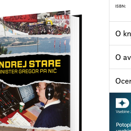
ISBN
O kn
Težko p
O av
televiz
ekipni 
Ocen
praznov
kot 30.
tudi mo
Nalagam.
podporo
področi
predst