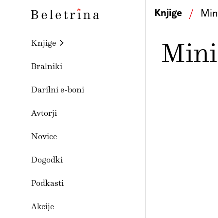
Skoči na vsebino
Knjige
/
Min
Beletrina
Mini
Knjige
Bralniki
Darilni e-boni
Avtorji
Novice
Dogodki
Podkasti
Akcije