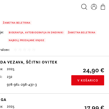
Iskanje
Profil
Košar
ŽAMETNA BELETRINA
je:
BIOGRAFIJA, AVTOBIOGRAFIJA IN DNEVNIKI
ŽAMETNA BELETRINA
NAJBOLJ PRODAJANE KNJIGE
alcev:
DA VEZAVA, ŠČITNI OVITEK
24,90 €
da
2025
i
232
V KOŠARICO
978-961-298-437-3
IGA
17,99 €
da
2025