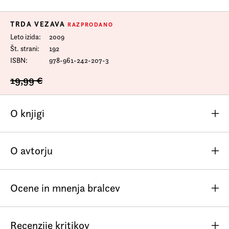
TRDA VEZAVA
RAZPRODANO
Leto izida
2009
Št. strani
192
ISBN
978-961-242-207-3
19,99 €
O knjigi
Poletje s klovnom
je ljubezenski roman, ki opisuje »eno
O avtorju
poletje dolgo«, čez vse življenje razmreženo ljubezensko
razmerje med umetnikoma, slikarko Beso in klovnom
Shamranom; je obenem roman o otrpli samoti, roman, ki
Ocene in mnenja bralcev
obračunava tudi z vprašanjem življenjskega poslanstva.
Nabrekla, nasladna poetika izničuje Besino žalost ob
Zaenkrat še ni komentarjev.
vztrajnem, gluhem klovnovem molku; skozi njeno osebno
Recenzije kritikov