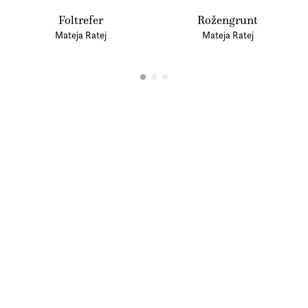
Foltrefer
Rožengrunt
Mateja Ratej
Mateja Ratej
© Beletrina 2026
Izjava o zasebnosti
Pravno obvestilo
Pogoji poslovanja
Izjava o dostopnosti