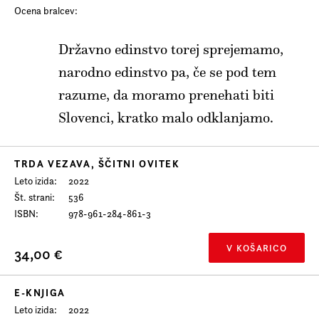
Prijava na e-novice
Ocena bralcev:
Foreign Rights
Državno edinstvo torej sprejemamo,
narodno edinstvo pa, če se pod tem
razume, da moramo prenehati biti
Slovenci, kratko malo odklanjamo.
TRDA VEZAVA, ŠČITNI OVITEK
Leto izida
2022
Št. strani
536
ISBN
978-961-284-861-3
V KOŠARICO
34,00 €
E-KNJIGA
Leto izida
2022