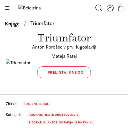
Skoči na vsebino
Beletrina
Knjige
Iskanje
Profil
Košar
Bralniki
Knjige
/
Triumfator
Darilni e-boni
Triumfator
Avtorji
Anton Korošec v prvi Jugoslaviji
Novice
Mateja Ratej
Dogodki
PRELISTAJ KNJIGO
Podkasti
Akcije
O nas
Zbirka:
POSEBNE IZDAJE
Beletrinini projekti
Kategoriji:
HUMANISTIKA IN DRUŽBOSLOVJE
Kontakt
BIOGRAFIJA, AVTOBIOGRAFIJA IN DNEVNIKI