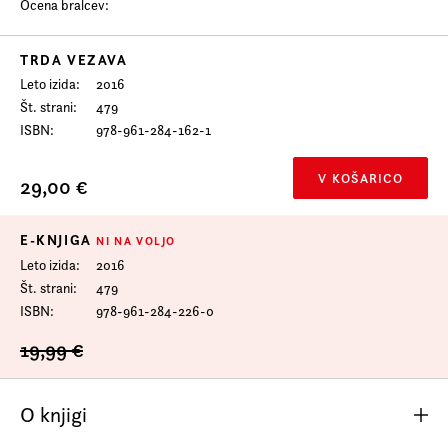
Ocena bralcev:
Prijava na e-novice
Foreign Rights
TRDA VEZAVA
Leto izida
2016
Št. strani
479
ISBN
978-961-284-162-1
V KOŠARICO
29,00 €
E-KNJIGA
NI NA VOLJO
Leto izida
2016
Št. strani
479
ISBN
978-961-284-226-0
19,99 €
O knjigi