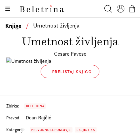
Skoči na vsebino
Knjige
Beletrina
Iskanje
Profil
Košar
Bralniki
Knjige
/
Umetnost življenja
Darilni e-boni
Umetnost življenja
Avtorji
Cesare Pavese
Novice
Dogodki
PRELISTAJ KNJIGO
Podkasti
Akcije
Zbirka:
BELETRINA
O nas
Dean Rajčić
Prevod:
Beletrinini projekti
Kategoriji:
PREVODNO LEPOSLOVJE
ESEJISTIKA
Kontakt