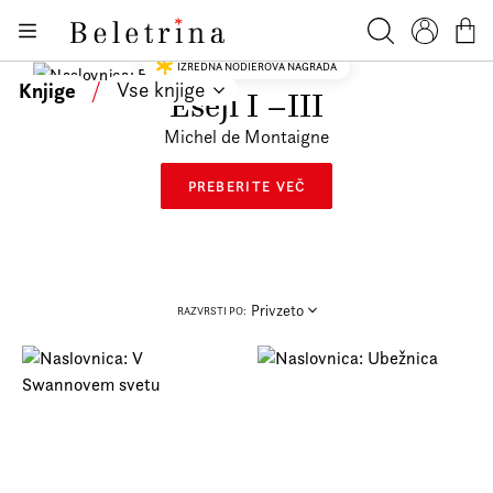
Skoči na vsebino
Knjige
Beletrina
Iskanje
Profil
Košar
IZREDNA NODIEROVA NAGRADA
Bralniki
Knjige
/
Vse knjige
Eseji I –III
Darilni e-boni
Michel de Montaigne
Avtorji
PREBERITE VEČ
Novice
Dogodki
Podkasti
Privzeto
RAZVRSTI PO:
Akcije
O nas
Beletrinini projekti
Kontakt