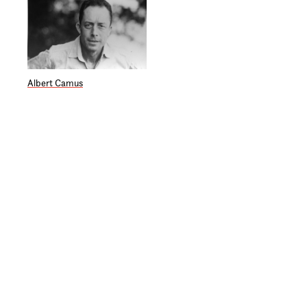
Albert Camus
© Beletrina 2026
Izjava o zasebnosti
Pravno obvestilo
Pogoji poslovanja
Izjava o dostopnosti