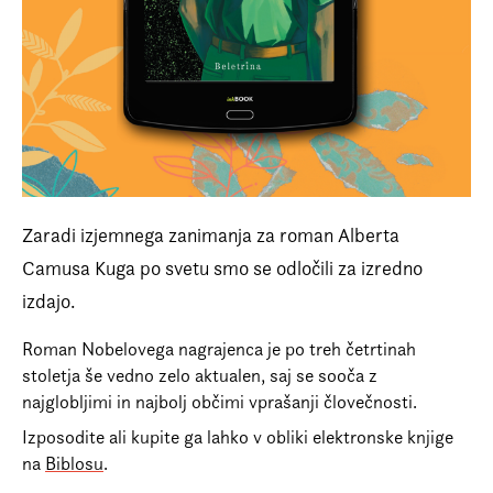
Prijava na e-novice
Foreign Rights
Zaradi izjemnega zanimanja za roman
Alberta
Camusa Kuga
po svetu smo se odločili za izredno
izdajo.
Roman Nobelovega nagrajenca je po treh četrtinah
stoletja še vedno zelo aktualen, saj se sooča z
najglobljimi in najbolj občimi vprašanji človečnosti.
Izposodite ali kupite ga lahko v obliki elektronske knjige
na
Biblosu
.