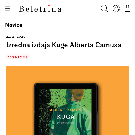
Skoči na vsebino
Knjige
Beletrina
Iskanje
Profil
Košar
Bralniki
Novice
Darilni e-boni
21. 4. 2020
Izredna izdaja Kuge Alberta Camusa
Avtorji
Novice
ZANIMIVOST
Dogodki
Podkasti
Akcije
O nas
Beletrinini projekti
Kontakt