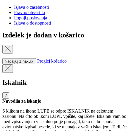
Izjava o zasebnosti
Pravno obvestilo
Pogoji poslovanja
Izjava o dostopnosti
Izdelek je dodan v košarico
Preglej košarico
Nadaljuj z nakupi
Iskalnik
?
Navodila za iskanje
S klikom na ikono LUPE se odpre ISKALNIK na celotnem
zaslonu. Na črto ob ikoni LUPE vpišite, kaj iščete. Iskalnik vam bo
med vpisovanjem v iskalno polje pomagal, tako da bo spodaj
avtomatsko izpisal besede, ki se ujemajo z vašim iskanjem. Tudi, če