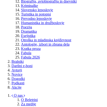
Biografija, avtobiografija in dnevniki
Kriminalke
Slovensko leposlovje
Turistika in potopisi
Prevodno leposlovje
Humanistika in družboslovje
Poezija
Dramatika
Esejistika
Otroška in mladinska književnost
Antologije, izbori in zbrana dela
Kratka proza
Fabula
Fabula 2026
Bralniki
Darilni e-boni
Avtorji
Novice
Dogodki
Podkasti
Akcije
O nas
O Beletrini
Za medije