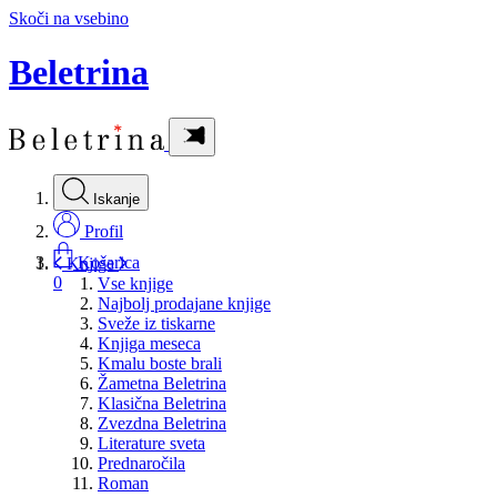
Skoči na vsebino
Beletrina
Iskanje
Profil
Košarica
Knjige
0
Vse knjige
Najbolj prodajane knjige
Sveže iz tiskarne
Knjiga meseca
Kmalu boste brali
Žametna Beletrina
Klasična Beletrina
Zvezdna Beletrina
Literature sveta
Prednaročila
Roman