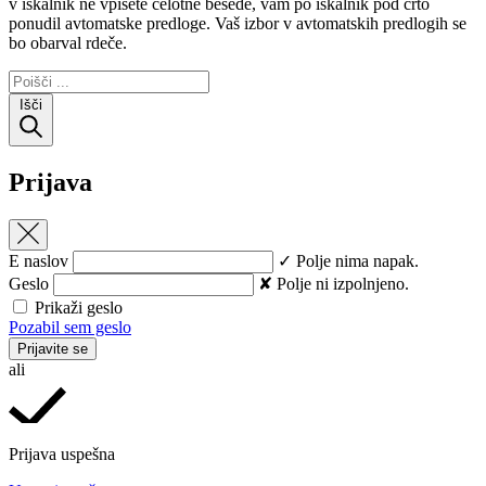
v iskalnik ne vpišete celotne besede, vam po iskalnik pod črto
ponudil avtomatske predloge. Vaš izbor v avtomatskih predlogih se
bo obarval rdeče.
Išči
Prijava
E naslov
✓ Polje nima napak.
Geslo
✘ Polje ni izpolnjeno.
Prikaži geslo
Pozabil sem geslo
Prijavite se
ali
Prijava uspešna