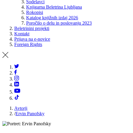
Sodelavci
Knjigarna Beletrina Ljubljana
Rokopisi
Katalog knjižnih izdaj 2026
Poročilo o delu in poslovanju 2023
Beletrinini projekti
Kontakt
Prijava na e-novice
Foreign Rights
Avtorji
/
Ervin Panofsky