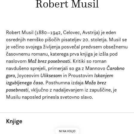
Robert Musil
Prijava na e-novice
Foreign Rights
Robert Musil (1880–1942, Celovec, Avstrija) je eden
osrednjih nemško pišočih pisateljev 20. stoletja. Musil se
je večino svojega življenja posvečal predvsem obsežnemu
časovnemu romanu, katerega prva knjiga je izšla pod
naslovom
Mož
brez
posebnosti.
Kritiki so roman
navdušeno sprejeli, primerjali so ga z Mannovo
Čarobno
goro,
Joyceovim
Uliksesom
in Proustovim
Iskanjem
izgubljenega
časa.
Posthumna izdaja
Moža brez
posebnosti
, vključno z nadaljevanjem iz zapuščine, je
Musilu naposled prinesla svetovno slavo.
Knjige
NI NA VOLJO