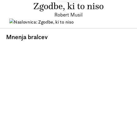
Zgodbe, ki to niso
Robert Musil
Mnenja bralcev
© Beletrina 2026
Izjava o zasebnosti
Pravno obvestilo
Pogoji poslovanja
Izjava o dostopnosti