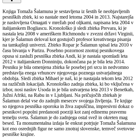
Knjiga Tomaža Šalamuna je sestavljena iz šestih še neobjavljenih
pesniških zbirk, ki so nastale med letoma 2004 in 2013. Najstarejša
je naslovljena Omagati v mrežah pod oljkami, napisana leta 2004 v
italijanskem Bogliascu. Kronološko ji sledi zbirka Prevara, ki je
nastala leta 2008 v ameriškem Richmondu v zvezni državi Virginii,
kjer je Šalamun deloval kot gostujoči profesor kreativnega pisanja
na tamkajšnji univerzi. Zbirko Ropar je Šalamun spisal leta 2010 v
času bivanja v Parizu. Posebno pozornost znotraj pesnikovega
opusa si zasluži pesniška zbirka Andi, ki je nastala spomladi leta
2012 v italijanskem Donniniju, dokončana pa je bila leta 2014.
Pesniku je bila omenjena zbirka še posebej pri srcu in nedvomno
predstavlja enega vrhuncev njegovega poznega ustvarjalnega
obdobja. Sledi zbirka Mihael je naš, ki je nastajala tekom leta 2012
na različnih lokacijah. Kronološko zadnja zbirka, ki bo vključena v
izbor, nosi naslov Usoda in je bila ustvarjena leta 2013 v Benetkah,
Južni Afriki, na Rabu in v Ljubljani. Na pričujočih zbirkah je
Šalamun delal vse do zadnjih mesecev svojega življenja. Te knjige
so njegova pesniška oporoka in živa zapuščina, impresivni dokaz o
pesnikovi popolni predanosti poeziji kot zanj edinemu pravemu
temelju sveta. Šalamun je do zadnjega ostal svež in okreten mag
besed. Ta monumentalna izdaja še enkrat potrjuje Tomaža Šalamuna
kot eno osrednjih figur ne samo znotraj slovenske, temveč svetovne
pesniške krajine.