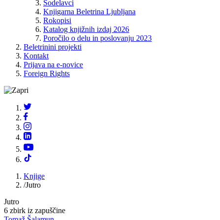
Sodelavci
Knjigarna Beletrina Ljubljana
Rokopisi
Katalog knjižnih izdaj 2026
Poročilo o delu in poslovanju 2023
Beletrinini projekti
Kontakt
Prijava na e-novice
Foreign Rights
Knjige
/
Jutro
Jutro
6 zbirk iz zapuščine
Tomaž Šalamun