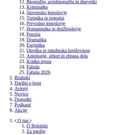
Biografija, avtobiografija in dnevniki
Kriminalke
Slovensko leposlovje
Turistika in potopisi
Prevodno leposlovje
Humanistika in družboslovje
Poezija
Dramatika
Esejistika
Otroška in mladinska književnost
Antologije, izbori in zbrana dela
Kratka proza
Fabula
Fabula 2026
Bralniki
Darilni e-boni
Avtorji
Novice
Dogodki
Podkasti
Akcije
O nas
O Beletrini
Za medije