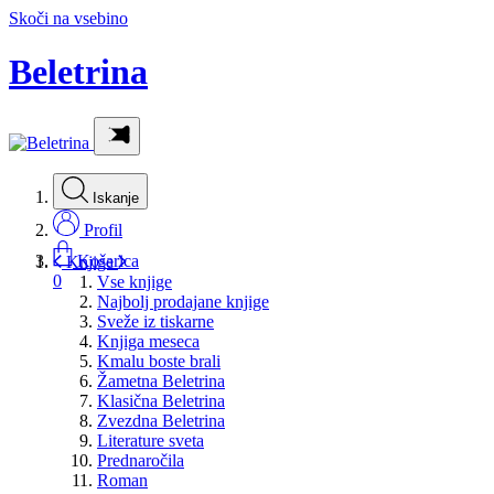
Skoči na vsebino
Beletrina
Iskanje
Profil
Košarica
Knjige
0
Vse knjige
Najbolj prodajane knjige
Sveže iz tiskarne
Knjiga meseca
Kmalu boste brali
Žametna Beletrina
Klasična Beletrina
Zvezdna Beletrina
Literature sveta
Prednaročila
Roman