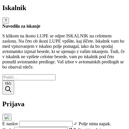
Iskalnik
?
Navodila za iskanje
S klikom na ikono LUPE se odpre ISKALNIK na celotnem
zaslonu. Na črto ob ikoni LUPE vpišite, kaj iščete. Iskalnik vam bo
med vpisovanjem v iskalno polje pomagal, tako da bo spodaj
avtomatsko izpisal besede, ki se ujemajo z vašim iskanjem. Tudi, če
v iskalnik ne vpišete celotne besede, vam po iskalnik pod črto
ponudil avtomatske predloge. Vaš izbor v avtomatskih predlogih se
bo obarval rdeče.
Išči
Prijava
E naslov
✓ Polje nima napak.