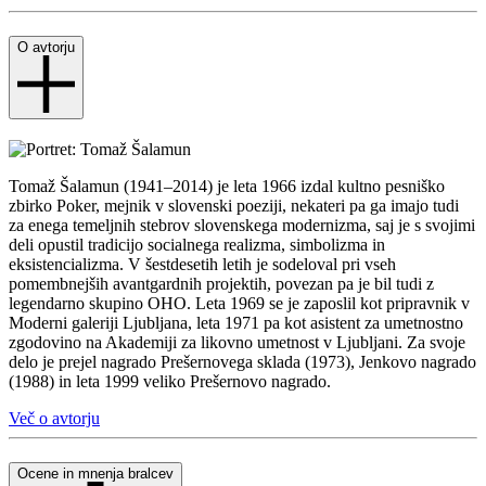
O avtorju
Tomaž Šalamun (1941–2014) je leta 1966 izdal kultno pesniško
zbirko Poker, mejnik v slovenski poeziji, nekateri pa ga imajo tudi
za enega temeljnih stebrov slovenskega modernizma, saj je s svojimi
deli opustil tradicijo socialnega realizma, simbolizma in
eksistencializma. V šestdesetih letih je sodeloval pri vseh
pomembnejših avantgardnih projektih, povezan pa je bil tudi z
legendarno skupino OHO. Leta 1969 se je zaposlil kot pripravnik v
Moderni galeriji Ljubljana, leta 1971 pa kot asistent za umetnostno
zgodovino na Akademiji za likovno umetnost v Ljubljani. Za svoje
delo je prejel nagrado Prešernovega sklada (1973), Jenkovo nagrado
(1988) in leta 1999 veliko Prešernovo nagrado.
Več o avtorju
Ocene in mnenja bralcev