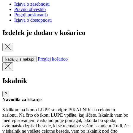
Izjava o zasebnosti
Pravno obvestilo
Pogoji poslovanja
Izjava o dostopnosti
Izdelek je dodan v košarico
Preglej košarico
Nadaljuj z nakupi
Iskalnik
?
Navodila za iskanje
S klikom na ikono LUPE se odpre ISKALNIK na celotnem
zaslonu. Na črto ob ikoni LUPE vpišite, kaj iščete. Iskalnik vam bo
med vpisovanjem v iskalno polje pomagal, tako da bo spodaj
avtomatsko izpisal besede, ki se ujemajo z vašim iskanjem. Tudi, če
v iskalnik ne vpišete celotne besede, vam po iskalnik pod črto