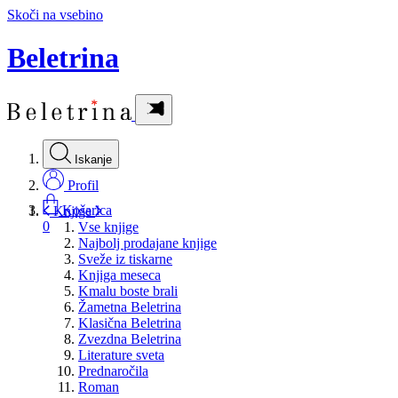
Skoči na vsebino
Beletrina
Iskanje
Profil
Košarica
Knjige
0
Vse knjige
Najbolj prodajane knjige
Sveže iz tiskarne
Knjiga meseca
Kmalu boste brali
Žametna Beletrina
Klasična Beletrina
Zvezdna Beletrina
Literature sveta
Prednaročila
Roman