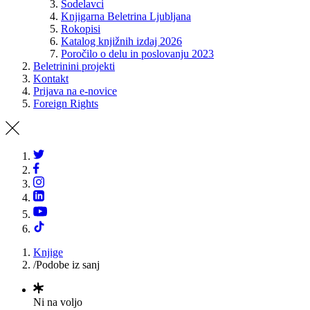
Sodelavci
Knjigarna Beletrina Ljubljana
Rokopisi
Katalog knjižnih izdaj 2026
Poročilo o delu in poslovanju 2023
Beletrinini projekti
Kontakt
Prijava na e-novice
Foreign Rights
Knjige
/
Podobe iz sanj
Ni na voljo