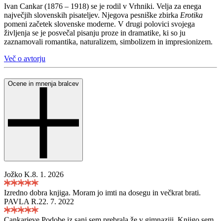
Ivan Cankar (1876 – 1918) se je rodil v Vrhniki. Velja za enega
največjih slovenskih pisateljev. Njegova pesniške zbirka
Erotika
pomeni začetek slovenske moderne. V drugi polovici svojega
življenja se je posvečal pisanju proze in dramatike, ki so ju
zaznamovali romantika, naturalizem, simbolizem in impresionizem.
Več o avtorju
Ocene in mnenja bralcev
Jožko K.
8. 1. 2026
Izredno dobra knjiga. Moram jo imti na dosegu in večkrat brati.
PAVLA R.
22. 7. 2022
Cankarjeve Podobe iz sanj sem prebrala že v gimnaziji. Knjigo sem