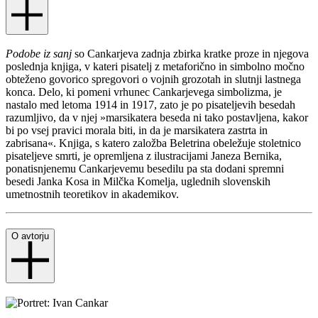
Podobe iz sanj
so Cankarjeva zadnja zbirka kratke proze in njegova
poslednja knjiga, v kateri pisatelj z metaforično in simbolno močno
obteženo govorico spregovori o vojnih grozotah in slutnji lastnega
konca. Delo, ki pomeni vrhunec Cankarjevega simbolizma, je
nastalo med letoma 1914 in 1917, zato je po pisateljevih besedah
razumljivo, da v njej »marsikatera beseda ni tako postavljena, kakor
bi po vsej pravici morala biti, in da je marsikatera zastrta in
zabrisana«. Knjiga, s katero založba Beletrina obeležuje stoletnico
pisateljeve smrti, je opremljena z ilustracijami Janeza Bernika,
ponatisnjenemu Cankarjevemu besedilu pa sta dodani spremni
besedi Janka Kosa in Milčka Komelja, uglednih slovenskih
umetnostnih teoretikov in akademikov.
O avtorju