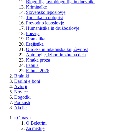
Biografija, avtobiografija in dnevniki
Kriminalke
Slovensko leposlovje
Turistika in potopisi
Prevodno leposlovje
Humanistika in družboslovje
Poezija
Dramatika
Esejistika
Otroška in mladinska književnost
Antologije, izbori in zbrana dela
Kratka proza
Fabula
Fabula 2026
Bralniki
Darilni e-boni
Avtorji
Novice
Dogodki
Podkasti
Akcije
O nas
O Beletrini
Za medije