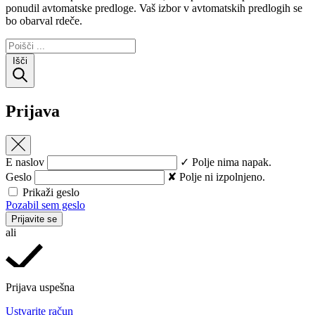
ponudil avtomatske predloge. Vaš izbor v avtomatskih predlogih se
bo obarval rdeče.
Išči
Prijava
E naslov
✓ Polje nima napak.
Geslo
✘ Polje ni izpolnjeno.
Prikaži geslo
Pozabil sem geslo
Prijavite se
ali
Prijava uspešna
Ustvarite račun