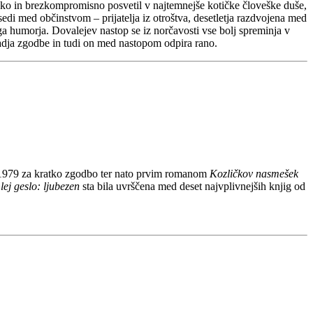
sko in brezkompromisno posvetil v najtemnejše kotičke človeške duše,
edi med občinstvom – prijatelja iz otroštva, desetletja razdvojena med
ega humorja. Dovalejev nastop se iz norčavosti vse bolj spreminja v
ozadja zgodbe in tudi on med nastopom odpira rano.
leta 1979 za kratko zgodbo ter nato prvim romanom
Kozličkov nasmešek
lej geslo: ljubezen
sta bila uvrščena med deset najvplivnejših knjig od