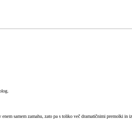
olog.
o v enem samem zamahu, zato pa s toliko več dramatičnimi premolki in 