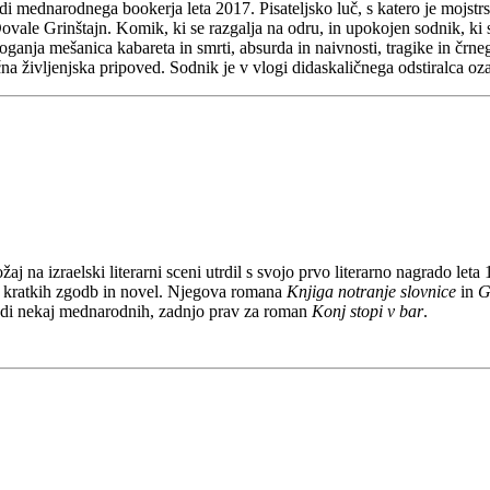
i mednarodnega bookerja leta 2017. Pisateljsko luč, s katero je mojstr
ovale Grinštajn. Komik, ki se razgalja na odru, in upokojen sodnik, ki s
poganja mešanica kabareta in smrti, absurda in naivnosti, tragike in črn
ična življenjska pripoved. Sodnik je v vlogi didaskaličnega odstiralca 
ožaj na izraelski literarni sceni utrdil s svojo prvo literarno nagrado 
lo kratkih zgodb in novel. Njegova romana
Knjiga notranje slovnice
in
G
i tudi nekaj mednarodnih, zadnjo prav za roman
Konj stopi v bar
.