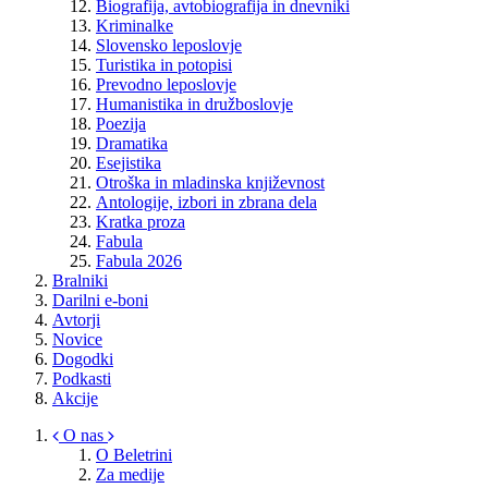
Biografija, avtobiografija in dnevniki
Kriminalke
Slovensko leposlovje
Turistika in potopisi
Prevodno leposlovje
Humanistika in družboslovje
Poezija
Dramatika
Esejistika
Otroška in mladinska književnost
Antologije, izbori in zbrana dela
Kratka proza
Fabula
Fabula 2026
Bralniki
Darilni e-boni
Avtorji
Novice
Dogodki
Podkasti
Akcije
O nas
O Beletrini
Za medije