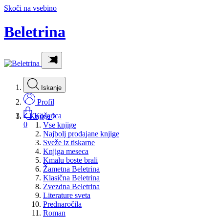
Skoči na vsebino
Beletrina
Iskanje
Profil
Košarica
Knjige
0
Vse knjige
Najbolj prodajane knjige
Sveže iz tiskarne
Knjiga meseca
Kmalu boste brali
Žametna Beletrina
Klasična Beletrina
Zvezdna Beletrina
Literature sveta
Prednaročila
Roman