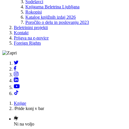
Sodelavci
Knjigarna Beletrina Ljubljana
Rokopisi
Katalog knjižnih izdaj 2026
Poročilo o delu in poslovanju 2023
Beletrinini projekti
Kontakt
Prijava na e-novice
Foreign Rights
Knjige
/
Pride konj v bar
Ni na voljo