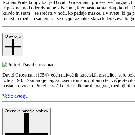
Roman Pride konj v bar je Davidu Grossmanu prinesel več nagrad, tud
je postavil nad oder dvorane v Netanji, kjer nastopa stand-up komik D
krivdo in sram – se srečata v noči, ko padajo maske, a v svetu, ki ga 
norost in med stresanjem šal se rišejo razpoke, skozi katere zeva trag
O avtorju
David Grossman (1954), eden največjih izraelskih pisateljev, si je pol
iz leta 1983. Skupno je napisal osem romanov, dramo ter večje števi
nastanka Izraela. Prejel je več kot deset literarnih nagrad, med njim
Več o avtorju
Ocene in mnenja bralcev