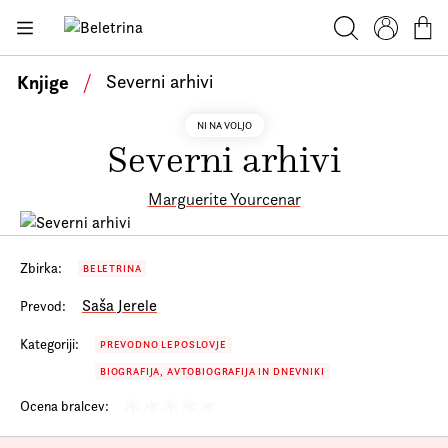
Skoči na vsebino
Beletrina
Knjige
Iskanje
Profil
Košar
Bralniki
Knjige
/
Severni arhivi
Darilni e-boni
NI NA VOLJO
Severni arhivi
Avtorji
Novice
Marguerite Yourcenar
Dogodki
Podkasti
Zbirka:
BELETRINA
Saša Jerele
Prevod:
Akcije
Kategoriji:
PREVODNO LEPOSLOVJE
O nas
BIOGRAFIJA, AVTOBIOGRAFIJA IN DNEVNIKI
Beletrinini projekti
Ocena bralcev:
Kontakt