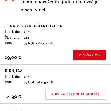
koloni oboroženih ljudi, nikoli več ju
Prijava na e-novice
nisem videla.
Foreign Rights
TRDA VEZAVA, ŠČITNI OVITEK
Leto izida
2021
Št. strani
244
ISBN
978-961-284-741-8
V KOŠARICO
19,00 €
E-KNJIGA
Leto izida
2021
ISBN
978-961-284-901-6
KUPI NA BELETRINI DIGITAL
14,99 €