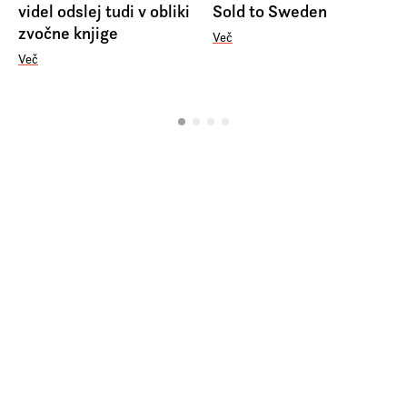
videl odslej tudi v obliki
Sold to Sweden
zvočne knjige
Več
Več
© Beletrina 2026
Izjava o zasebnosti
Pravno obvestilo
Pogoji poslovanja
Izjava o dostopnosti