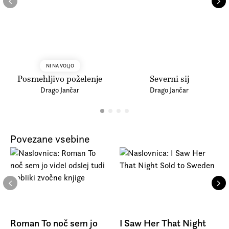
NI NA VOLJO
Posmehljivo poželenje
Severni sij
Drago Jančar
Drago Jančar
Povezane vsebine
Roman To noč sem jo
I Saw Her That Night