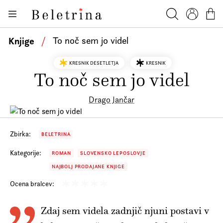
Skoči na vsebino
Knjige
Beletrina
Iskanje
Profil
Košar
Bralniki
Knjige
/
To noč sem jo videl
Darilni e-boni
KRESNIK DESETLETJA
KRESNIK
Avtorji
To noč sem jo videl
Novice
Drago Jančar
Dogodki
Podkasti
Zbirka:
BELETRINA
Akcije
Kategorije:
ROMAN
SLOVENSKO LEPOSLOVJE
NAJBOLJ PRODAJANE KNJIGE
O nas
Ocena bralcev:
Beletrinini projekti
Zdaj sem videla zadnjič njuni postavi v
Kontakt