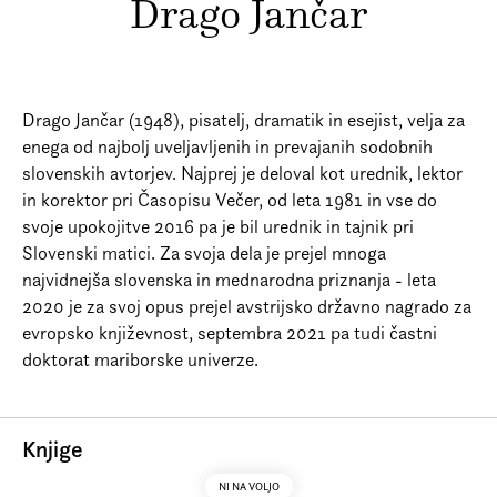
Drago Jančar
Prijava na e-novice
Foreign Rights
Drago Jančar (1948), pisatelj, dramatik in esejist, velja za
enega od najbolj uveljavljenih in prevajanih sodobnih
slovenskih avtorjev. Najprej je deloval kot urednik, lektor
in korektor pri Časopisu Večer, od leta 1981 in vse do
svoje upokojitve 2016 pa je bil urednik in tajnik pri
Slovenski matici. Za svoja dela je prejel mnoga
najvidnejša slovenska in mednarodna priznanja - leta
2020 je za svoj opus prejel avstrijsko državno nagrado za
evropsko književnost, septembra 2021 pa tudi častni
doktorat mariborske univerze.
Knjige
NI NA VOLJO