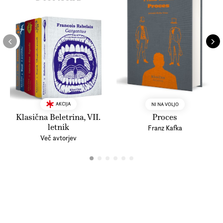
AKCIJA
NI NA VOLJO
Klasična Beletrina, VII.
Proces
letnik
Franz Kafka
Več avtorjev