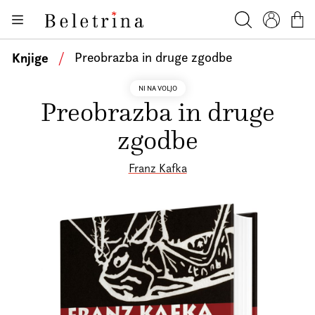
Skoči na vsebino
Knjige
Beletrina
Iskanje
Profil
Košar
Bralniki
Knjige
/
Preobrazba in druge zgodbe
Darilni e-boni
NI NA VOLJO
Preobrazba in druge
Avtorji
zgodbe
Novice
Dogodki
Franz Kafka
Podkasti
Akcije
O nas
Beletrinini projekti
Kontakt