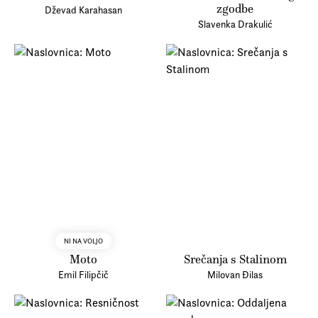
zgodbe
Dževad Karahasan
Slavenka Drakulić
NI NA VOLJO
Moto
Srečanja s Stalinom
Emil Filipčič
Milovan Đilas