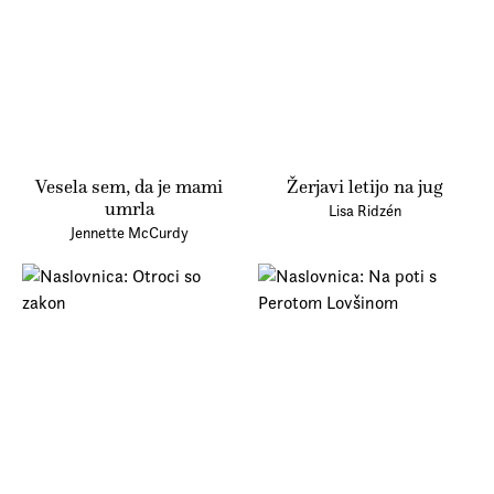
Prijava na e-novice
Foreign Rights
Vesela sem, da je mami
Žerjavi letijo na jug
umrla
Lisa Ridzén
Jennette McCurdy