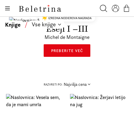
Skoči na vsebino
Knjige
Beletrina
Iskanje
Profil
Košar
IZREDNA NODIEROVA NAGRADA
Bralniki
Knjige
/
Vse knjige
Eseji I –III
Darilni e-boni
Michel de Montaigne
Avtorji
PREBERITE VEČ
Novice
Dogodki
Podkasti
Najvišja cena
RAZVRSTI PO:
Akcije
O nas
Beletrinini projekti
Kontakt