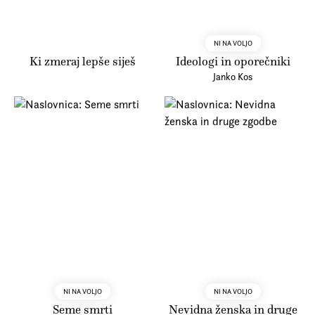
NI NA VOLJO
Ki zmeraj lepše siješ
Ideologi in oporečniki
Janko Kos
NI NA VOLJO
NI NA VOLJO
Seme smrti
Nevidna ženska in druge