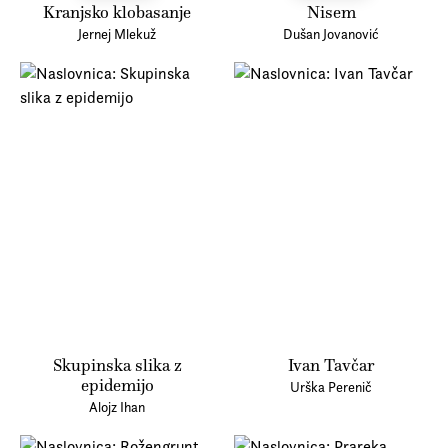
Kranjsko klobasanje
Nisem
Jernej Mlekuž
Dušan Jovanović
Skupinska slika z
Ivan Tavčar
epidemijo
Urška Perenič
Alojz Ihan