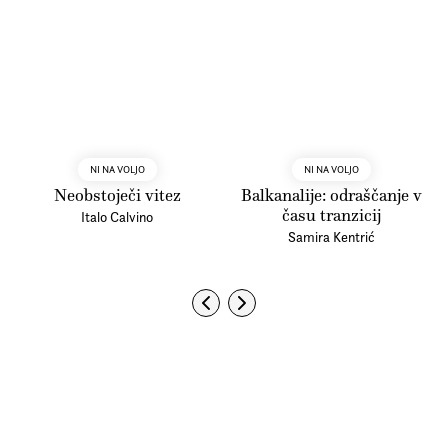
NI NA VOLJO
NI NA VOLJO
Neobstoječi vitez
Balkanalije: odraščanje v
času tranzicij
Italo Calvino
Samira Kentrić