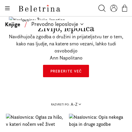
Skoči na vsebino
Knjige
Beletrina
Iskanje
Profil
Košar
Bralniki
Knjige
/
Prevodno leposlovje
Živijo, lepotica
Darilni e-boni
Navdihujoča zgodba o družini in prijateljstvu ter o tem,
Avtorji
kako nas ljudje, na katere smo vezani, lahko tudi
osvobodijo
Novice
Ann Napolitano
Dogodki
PREBERITE VEČ
Podkasti
Akcije
O nas
A-Z
RAZVRSTI PO:
Beletrinini projekti
Kontakt