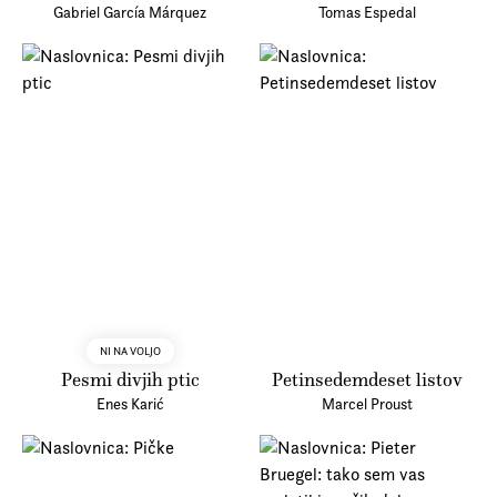
Gabriel García Márquez
Tomas Espedal
NI NA VOLJO
Pesmi divjih ptic
Petinsedemdeset listov
Enes Karić
Marcel Proust