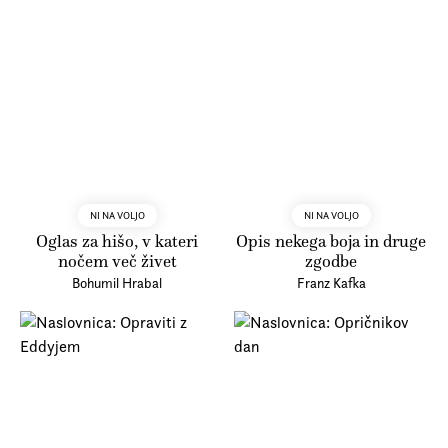
Prijava na e-novice
Foreign Rights
NI NA VOLJO
NI NA VOLJO
Oglas za hišo, v kateri
Opis nekega boja in druge
nočem več živet
zgodbe
Bohumil Hrabal
Franz Kafka