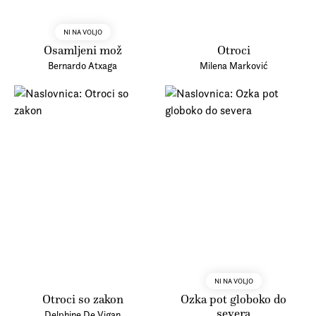
NI NA VOLJO
Osamljeni mož
Otroci
Bernardo Atxaga
Milena Marković
NI NA VOLJO
Otroci so zakon
Ozka pot globoko do
severa
Delphine De Vigan