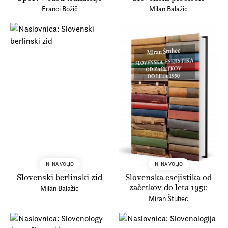
Franci Božič
Milan Balažic
NI NA VOLJO
NI NA VOLJO
Slovenski berlinski zid
Slovenska esejistika od
začetkov do leta 1950
Milan Balažic
Miran Štuhec