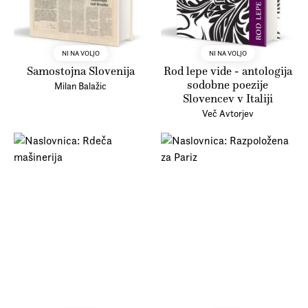
NI NA VOLJO
NI NA VOLJO
Samostojna Slovenija
Rod lepe vide - antologija
sodobne poezije
Milan Balažic
Slovencev v Italiji
Več Avtorjev