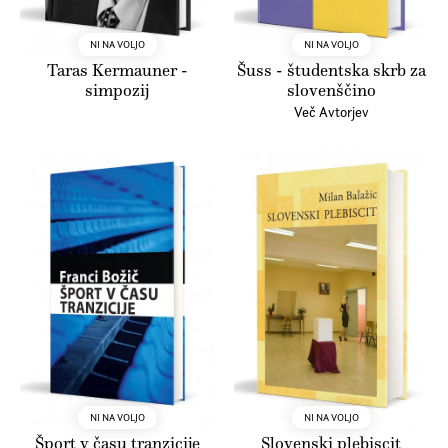
NI NA VOLJO
NI NA VOLJO
Taras Kermauner -
Šuss - študentska skrb za
simpozij
slovenščino
Več Avtorjev
NI NA VOLJO
NI NA VOLJO
Šport v času tranzicije
Slovenski plebiscit