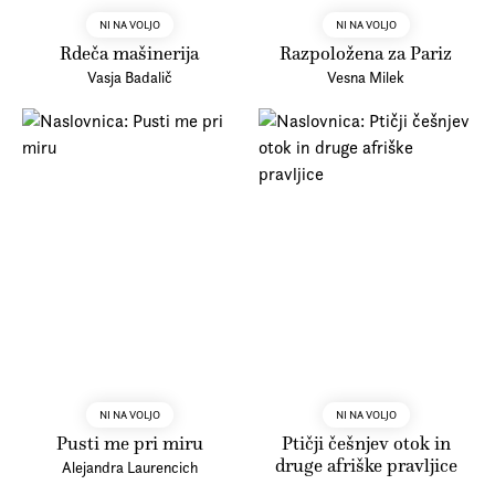
NI NA VOLJO
NI NA VOLJO
Rdeča mašinerija
Razpoložena za Pariz
Vasja Badalič
Vesna Milek
NI NA VOLJO
NI NA VOLJO
Pusti me pri miru
Ptičji češnjev otok in
druge afriške pravljice
Alejandra Laurencich