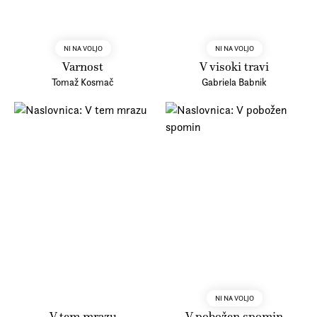
NI NA VOLJO
NI NA VOLJO
Varnost
V visoki travi
Tomaž Kosmač
Gabriela Babnik
NI NA VOLJO
V tem mrazu
V pobožen spomin