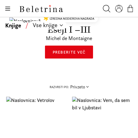
Skoči na vsebino
Knjige
Beletrina
Iskanje
Profil
Košar
IZREDNA NODIEROVA NAGRADA
Bralniki
Knjige
/
Vse knjige
Eseji I –III
Darilni e-boni
Michel de Montaigne
Avtorji
PREBERITE VEČ
Novice
Dogodki
Podkasti
Privzeto
RAZVRSTI PO:
Akcije
O nas
Beletrinini projekti
Kontakt