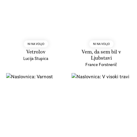
Prijava na e-novice
Foreign Rights
NI NA VOLJO
NI NA VOLJO
Vetrolov
Vem, da sem bil v
Ljubstavi
Lucija Stupica
France Forstnerič