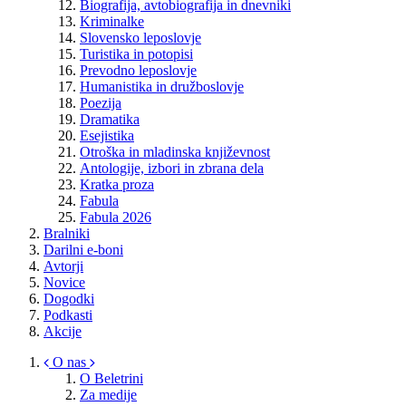
Biografija, avtobiografija in dnevniki
Kriminalke
Slovensko leposlovje
Turistika in potopisi
Prevodno leposlovje
Humanistika in družboslovje
Poezija
Dramatika
Esejistika
Otroška in mladinska književnost
Antologije, izbori in zbrana dela
Kratka proza
Fabula
Fabula 2026
Bralniki
Darilni e-boni
Avtorji
Novice
Dogodki
Podkasti
Akcije
O nas
O Beletrini
Za medije