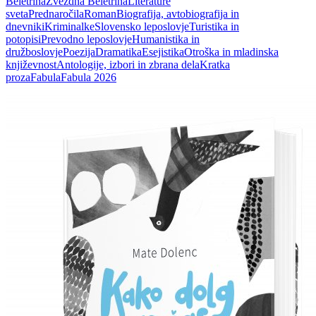
Beletrina
Zvezdna Beletrina
Literature
sveta
Prednaročila
Roman
Biografija, avtobiografija in
dnevniki
Kriminalke
Slovensko leposlovje
Turistika in
potopisi
Prevodno leposlovje
Humanistika in
družboslovje
Poezija
Dramatika
Esejistika
Otroška in mladinska
književnost
Antologije, izbori in zbrana dela
Kratka
proza
Fabula
Fabula 2026