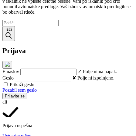
v iskalnik ne vpišete celotne besede, vam po iskalnik pod črto
ponudil avtomatske predloge. Vaš izbor v avtomatskih predlogih se
bo obarval rdeče.
Išči
Prijava
E naslov
✓ Polje nima napak.
Geslo
✘ Polje ni izpolnjeno.
Prikaži geslo
Pozabil sem geslo
Prijavite se
ali
Prijava uspešna
Ustvarite račun