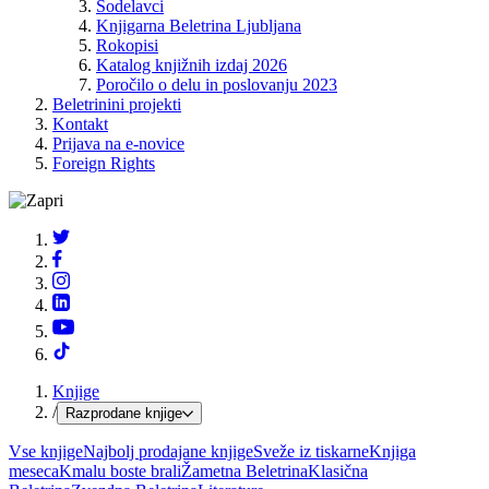
Sodelavci
Knjigarna Beletrina Ljubljana
Rokopisi
Katalog knjižnih izdaj 2026
Poročilo o delu in poslovanju 2023
Beletrinini projekti
Kontakt
Prijava na e-novice
Foreign Rights
Knjige
/
Razprodane knjige
Vse knjige
Najbolj prodajane knjige
Sveže iz tiskarne
Knjiga
meseca
Kmalu boste brali
Žametna Beletrina
Klasična