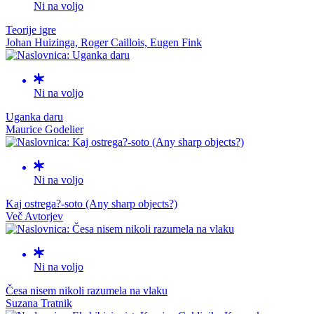
Ni na voljo
Teorije igre
Johan Huizinga, Roger Caillois, Eugen Fink
Ni na voljo
Uganka daru
Maurice Godelier
Ni na voljo
Kaj ostrega?-soto (Any sharp objects?)
Več Avtorjev
Ni na voljo
Česa nisem nikoli razumela na vlaku
Suzana Tratnik