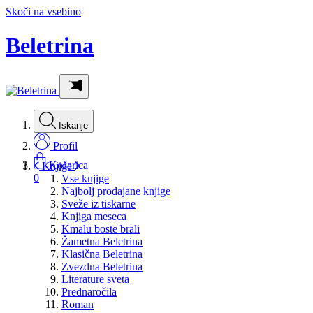
Skoči na vsebino
Beletrina
Iskanje
Profil
Košarica
Knjige
0
Vse knjige
Najbolj prodajane knjige
Sveže iz tiskarne
Knjiga meseca
Kmalu boste brali
Žametna Beletrina
Klasična Beletrina
Zvezdna Beletrina
Literature sveta
Prednaročila
Roman