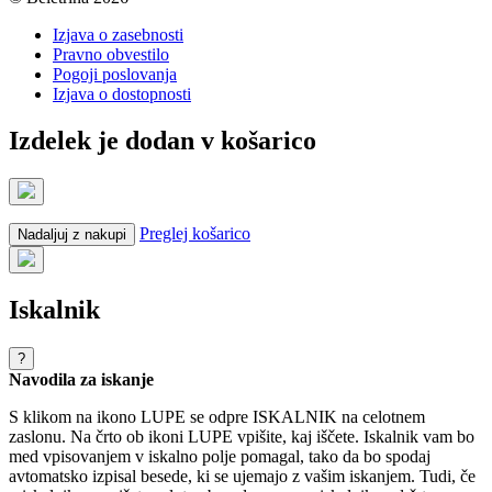
Izjava o zasebnosti
Pravno obvestilo
Pogoji poslovanja
Izjava o dostopnosti
Izdelek je dodan v košarico
Preglej košarico
Nadaljuj z nakupi
Iskalnik
?
Navodila za iskanje
S klikom na ikono LUPE se odpre ISKALNIK na celotnem
zaslonu. Na črto ob ikoni LUPE vpišite, kaj iščete. Iskalnik vam bo
med vpisovanjem v iskalno polje pomagal, tako da bo spodaj
avtomatsko izpisal besede, ki se ujemajo z vašim iskanjem. Tudi, če