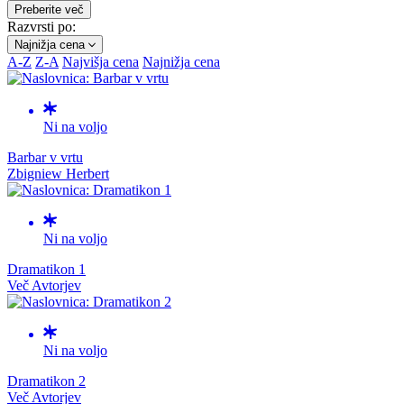
Preberite več
Razvrsti po:
Najnižja cena
A-Z
Z-A
Najvišja cena
Najnižja cena
Ni na voljo
Barbar v vrtu
Zbigniew Herbert
Ni na voljo
Dramatikon 1
Več Avtorjev
Ni na voljo
Dramatikon 2
Več Avtorjev