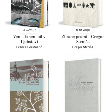
NI NA VOLJO
NI NA VOLJO
Vem, da sem bil v
Zbrane pesmi - Gregor
Ljubstavi
Strniša
France Forstnerič
Gregor Strniša