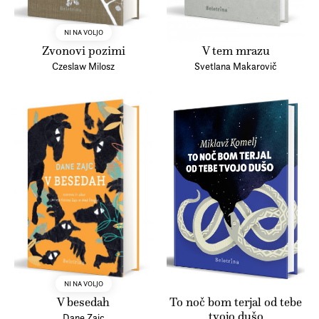
NI NA VOLJO
Zvonovi pozimi
V tem mrazu
Czeslaw Milosz
Svetlana Makarovič
NI NA VOLJO
V besedah
To noč bom terjal od tebe
tvojo dušo
Dane Zajc