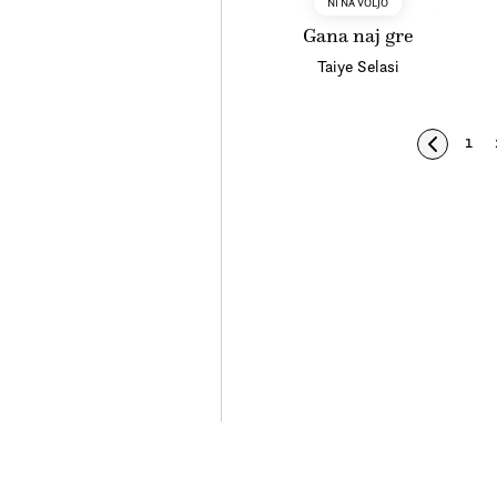
NI NA VOLJO
Gana naj gre
Taiye Selasi
1