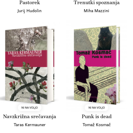
Pastorek
Trenutki spoznanja
Jurij Hudolin
Miha Mazzini
NI NA VOLJO
NI NA VOLJO
Navzkrižna srečavanja
Punk is dead
Taras Kermauner
Tomaž Kosmač