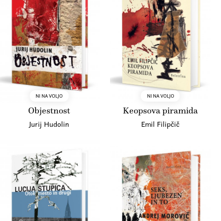
NI NA VOLJO
NI NA VOLJO
Objestnost
Keopsova piramida
Jurij Hudolin
Emil Filipčič