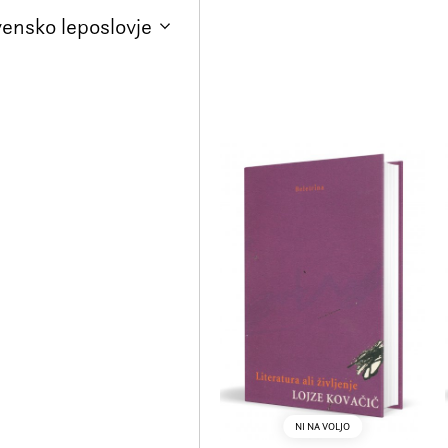
vensko leposlovje
NI NA VOLJO