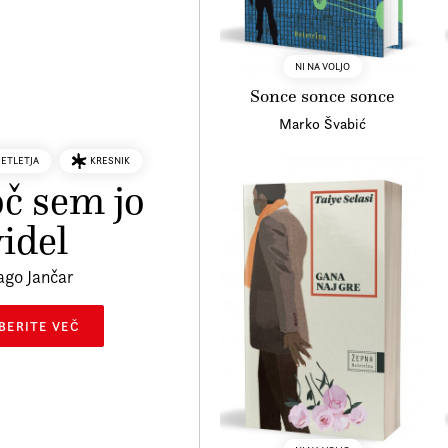
NI NA VOLJO
Sonce sonce sonce
Marko Švabić
SETLETJA
KRESNIK
č sem jo
videl
ago Jančar
BERITE VEČ