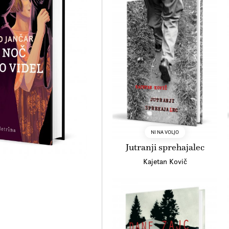
NI NA VOLJO
Jutranji sprehajalec
Kajetan Kovič