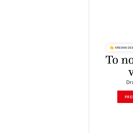
KRESNIK DE
To no
Dr
PRE