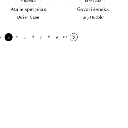
NI NA VOLJO
NI NA VOLJO
Ata je spet pijan
Govori ženska
Dušan Čater
Jurij Hudolin
2
3
4
5
6
7
8
9
10