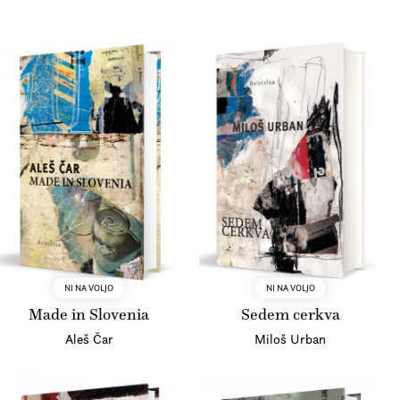
NI NA VOLJO
NI NA VOLJO
Made in Slovenia
Sedem cerkva
Aleš Čar
Miloš Urban