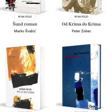
NI NA VOLJO
NI NA VOLJO
Šund roman
Od Krima do Krima
Marko Švabić
Peter Zobec