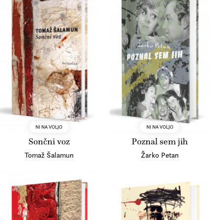
NI NA VOLJO
NI NA VOLJO
Sončni voz
Poznal sem jih
Tomaž Šalamun
Žarko Petan