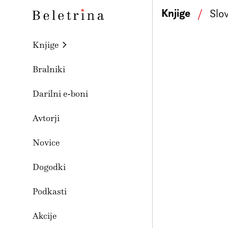
Skoči na vsebino
Knjige
/
Slo
Beletrina
Knjige
Bralniki
Darilni e-boni
Avtorji
Novice
Dogodki
Podkasti
Akcije