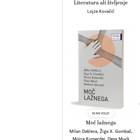
Literatura ali življenje
Lojze Kovačič
NI NA VOLJO
Moč lažnega
Milan Dekleva, Žiga X. Gombač,
Mojca Kumerdej, Desa Muck